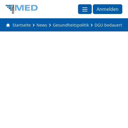
Anmelden
Startseite
News
Gesundheitspolitik
DGU bedauert En