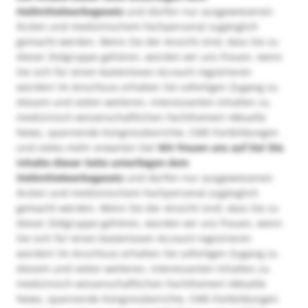
Heilmittelwerbegesetz
und dürfen nur ausgewiesenen
Ärzten und medizinischem Fachpersonal zugänglich
gemacht werden. Wenn Sie der Ansicht sind, dass Sie zu
dieser Zielgruppe gehören, würden wir uns freuen, wenn
Sie sich für einen kostenlosen Account registrieren
würden! Im Anschluss erhalten Sie sofortigen Zugang zu
diesem und vielen weiteren, interessanten Inhalten zu
medizinisch-wissenschaftlichen Fachthemen! Aktuelle
News, spannende Kongressberichte, CME-Fortbildungen
und vieles mehr erwarten Sie!
Wir freuen uns auf Sie!
Die
Inhalte dieser Seite unterliegen dem
Heilmittelwerbegesetz
und dürfen nur ausgewiesenen
Ärzten und medizinischem Fachpersonal zugänglich
gemacht werden. Wenn Sie der Ansicht sind, dass Sie zu
dieser Zielgruppe gehören, würden wir uns freuen, wenn
Sie sich für einen kostenlosen Account registrieren
würden! Im Anschluss erhalten Sie sofortigen Zugang zu
diesem und vielen weiteren, interessanten Inhalten zu
medizinisch-wissenschaftlichen Fachthemen! Aktuelle
News, spannende Kongressberichte, CME-Fortbildungen