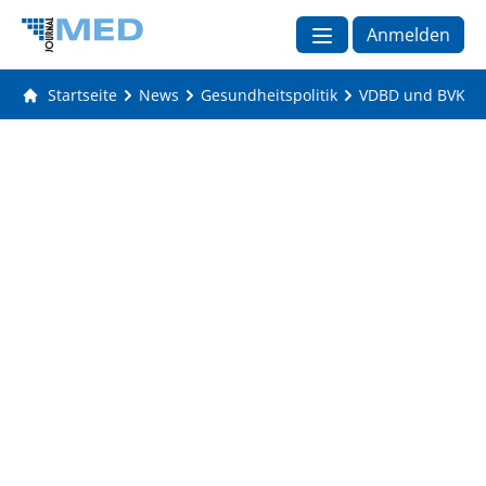
Anmelden
Startseite
News
Gesundheitspolitik
VDBD und BVKD: 