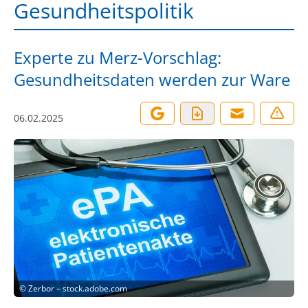
Gesundheitspolitik
Experte zu Merz-Vorschlag:
Gesundheitsdaten werden zur Ware
06.02.2025
©
Zerbor – stock.adobe.com