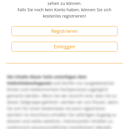
sehen zu können.
Falls Sie noch kein Konto haben, können Sie sich
kostenlos registrieren!
Registrieren
Einloggen
Die Inhalte dieser Seite unterliegen dem
Heilmittelwerbegesetz
und dürfen nur ausgewiesenen
Ärzten und medizinischem Fachpersonal zugänglich
gemacht werden. Wenn Sie der Ansicht sind, dass Sie zu
dieser Zielgruppe gehören, würden wir uns freuen, wenn
Sie sich für einen kostenlosen Account registrieren
würden! Im Anschluss erhalten Sie sofortigen Zugang zu
diesem und vielen weiteren, interessanten Inhalten zu
medizinisch-wissenschaftlichen Fachthemen! Aktuelle