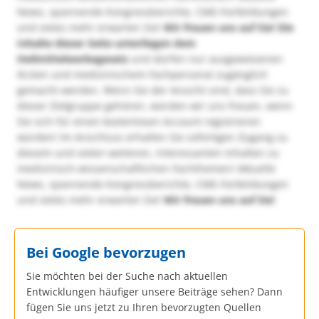
News, spannende Kongressberichte, CME-Fortbildungen
und vieles mehr erwarten Sie!
Wir freuen uns auf Sie!
Die
Inhalte dieser Seite unterliegen dem
Heilmittelwerbegesetz
und dürfen nur ausgewiesenen
Ärzten und medizinischem Fachpersonal zugänglich
gemacht werden. Wenn Sie der Ansicht sind, dass Sie zu
dieser Zielgruppe gehören, würden wir uns freuen, wenn
Sie sich für einen kostenlosen Account registrieren
würden! Im Anschluss erhalten Sie sofortigen Zugang zu
diesem und vielen weiteren, interessanten Inhalten zu
medizinisch-wissenschaftlichen Fachthemen! Aktuelle
News, spannende Kongressberichte, CME-Fortbildungen
und vieles mehr erwarten Sie!
Wir freuen uns auf Sie!
Bei Google bevorzugen
Sie möchten bei der Suche nach aktuellen
Entwicklungen häufiger unsere Beiträge sehen? Dann
fügen Sie uns jetzt zu Ihren bevorzugten Quellen