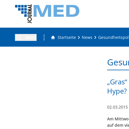
Menü
Startseite
News
Gesundheitspoli
Gesun
„Gras“
Hype?
02.03.2015
Am Mittwoc
auf dem vi