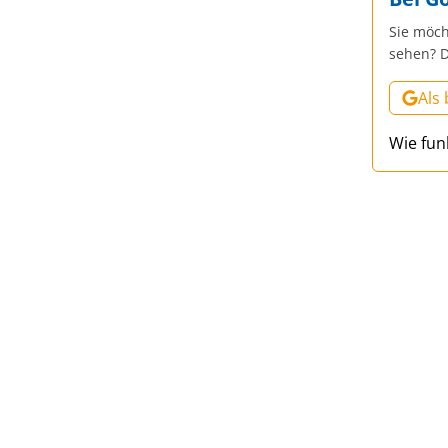
Sie möch
sehen? D
Als
Wie fun