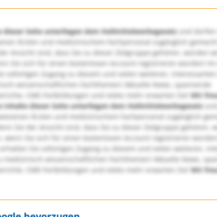
e dieser Seite unterliegen dem Heilmittelwerbegesetz
und dürfen
enen Ärzten und medizinischem Fachpersonal zugänglich gemach
er Ansicht sind, dass Sie zu dieser Zielgruppe gehören, würden w
nn Sie sich für einen kostenlosen Account registrieren würden! Im
ie sofortigen Zugang zu diesem und vielen weiteren, interessanten
nisch-wissenschaftlichen Fachthemen! Aktuelle News, spannende
richte, CME-Fortbildungen und vieles mehr erwarten Sie!
Wir fre
e Inhalte dieser Seite unterliegen dem Heilmittelwerbegesetz
und
wiesenen Ärzten und medizinischem Fachpersonal zugänglich ge
nn Sie der Ansicht sind, dass Sie zu dieser Zielgruppe gehören, 
, wenn Sie sich für einen kostenlosen Account registrieren würden
erhalten Sie sofortigen Zugang zu diesem und vielen weiteren, in
u medizinisch-wissenschaftlichen Fachthemen! Aktuelle News, sp
richte, CME-Fortbildungen und vieles mehr erwarten Sie!
Wir fre
oogle bevorzugen