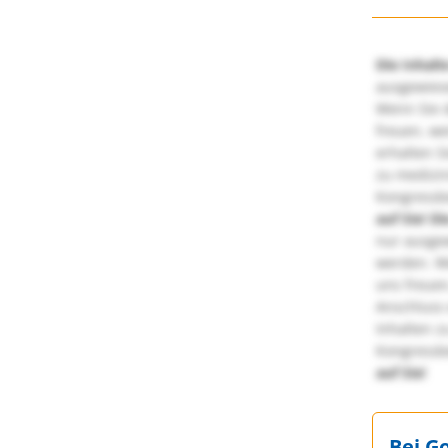
Die Inhalt
ausgewies
Wenn Sie d
freuen, we
erhalten S
zu medizi
Kongressbe
auf Sie!
Di
nur ausge
werden. We
uns freuen
Anschluss 
Inhalten z
Kongressbe
auf Sie!
Bei G