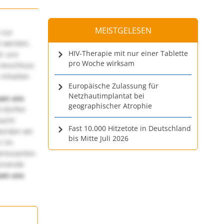
MEISTGELESEN
 nur
t werden.
HIV-Therapie mit nur einer Tablette
ir uns
pro Woche wirksam
 Anschluss
 Inhalten
Europäische Zulassung für
Netzhautimplantat bei
uen uns
geographischer Atrophie
 dürfen
macht
Fast 10.000 Hitzetote in Deutschland
würden wir
bis Mitte Juli 2026
! Im
teressanten
annende
uen uns