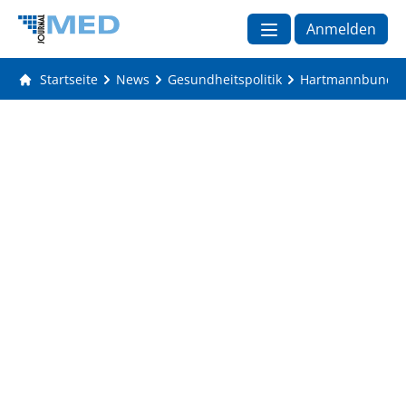
Anmelden
Startseite
News
Gesundheitspolitik
Hartmannbund: G