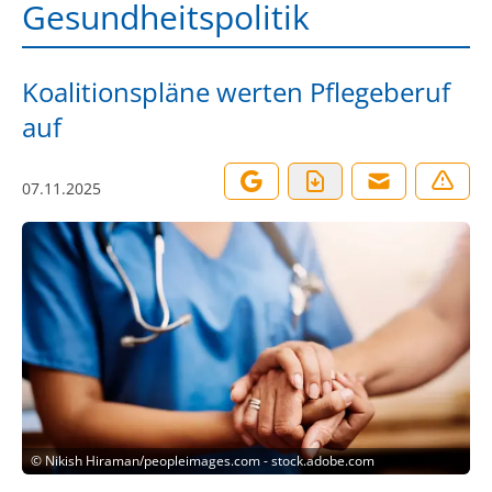
Gesundheitspolitik
Koalitionspläne werten Pflegeberuf
auf
07.11.2025
©
Nikish Hiraman/peopleimages.com - stock.adobe.com