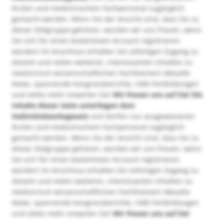
Ärzten und medizinischem Fachpersonal zugänglich
gemacht werden. Wenn Sie der Ansicht sind, dass Sie zu
dieser Zielgruppe gehören, würden wir uns freuen, wenn
Sie sich für einen kostenlosen Account registrieren
würden! Im Anschluss erhalten Sie sofortigen Zugang zu
diesem und vielen weiteren, interessanten Inhalten zu
medizinisch-wissenschaftlichen Fachthemen! Aktuelle
News, spannende Kongressberichte, CME-Fortbildungen
und vieles mehr erwarten Sie!
Wir freuen uns auf Sie!
Die
Inhalte dieser Seite unterliegen dem
Heilmittelwerbegesetz
und dürfen nur ausgewiesenen
Ärzten und medizinischem Fachpersonal zugänglich
gemacht werden. Wenn Sie der Ansicht sind, dass Sie zu
dieser Zielgruppe gehören, würden wir uns freuen, wenn
Sie sich für einen kostenlosen Account registrieren
würden! Im Anschluss erhalten Sie sofortigen Zugang zu
diesem und vielen weiteren, interessanten Inhalten zu
medizinisch-wissenschaftlichen Fachthemen! Aktuelle
News, spannende Kongressberichte, CME-Fortbildungen
und vieles mehr erwarten Sie!
Wir freuen uns auf Sie!