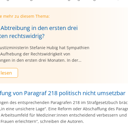
ie mehr zu diesem Thema:
 Abtreibung in den ersten drei
en rechtswidrig?
ustizministerin Stefanie Hubig hat Sympathien
e Aufhebung der Rechtswidrigkeit von
ungen in den ersten drei Monaten. In der
schen Zeitung“ verwies die SPD-Politikerin
 lesen
 dass Abtreibungen in den ersten drei Monaten
tiger Regelung rechtswidrig, aber straffrei
fung von Paragraf 218 politisch nicht umsetzbar
ngen des entsprechenden Paragrafen 218 im Strafgesetzbuch brä
 „in eine unsichere Lage“. Eine Reform oder Abschaffung des Parag
 Arbeitsumfeld für Mediziner:innen entscheidend verbessern und
Frauen erleichtern“, schreiben die Autoren.