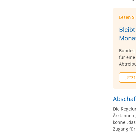
Lesen S
Bleibt
Monat
Bundesj
für ein
Abtreib
„Süddeut
Jetzt
darauf,
nach heu
seien.
Abschaf
Die Regelu
Ärzt:innen
könne „das
Zugang für 