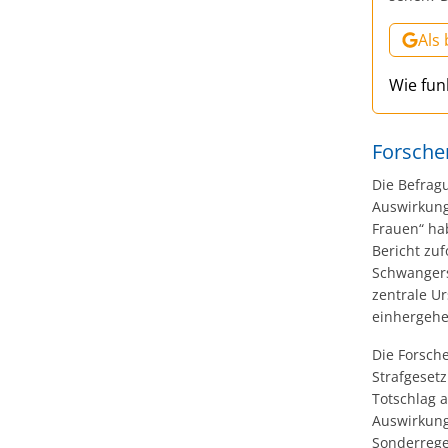
Als
Wie fun
Forsche
Die Befrag
Auswirkung
Frauen“ ha
Bericht zuf
Schwangersc
zentrale Ur
einhergeh
Die Forsch
Strafgeset
Totschlag a
Auswirkung
Sonderrege