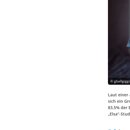
©
gballgigg
Laut einer
sich ein Gr
83,5% der 
„Elsa“-Stud