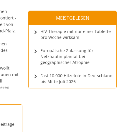
chen
MEISTGELESEN
ntiert -
eit von
d-Pfalz,
HIV-Therapie mit nur einer Tablette
pro Woche wirksam
inen
ndes
Europäische Zulassung für
Netzhautimplantat bei
geographischer Atrophie
wollt
rauen mit
Fast 10.000 Hitzetote in Deutschland
ll
bis Mitte Juli 2026
heren
eiträge