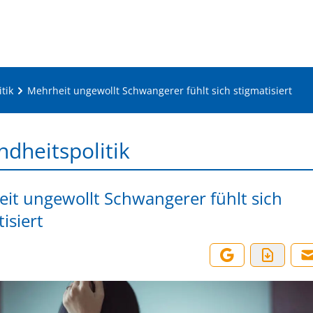
tik
Mehrheit ungewollt Schwangerer fühlt sich stigmatisiert
dheitspolitik
it ungewollt Schwangerer fühlt sich
isiert