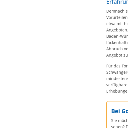
Erfahru
Demnach se
Vorurteile
etwa mit h
Angeboten.
Baden-Würt
lückenhaft
Abbruch vo
Angebot zu
Für das Fo
Schwangere
mindestens 
verfügbare
Erhebungen
Bei G
Sie möch
sehen? D