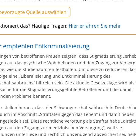
 bevorzugte Quelle auswählen
ktioniert das? Häufige Fragen:
Hier erfahren Sie mehr
r empfehlen Entkriminalisierung
ungen von betroffenen Frauen zeigten, dass Stigmatisierung „erhe
en auf das psychische Wohlbefinden und den Zugang zur Versor
be, wie die Studienautoren festhalten. Um diese zu reduzieren, k
olge eine „Liberalisierung und Entkriminalisierung des
haftsabbruchs“ hilfreich sein. Die aktuelle Gesetzeslage wird als
sache für die Stigmatisierungsgefühle Betroffener und die damit
enden Probleme benannt.
er stellen heraus, dass der Schwangerschaftsabbruch in Deutschl
zbuch im Abschnitt „Straftaten gegen das Leben“ und damit nebe
ngesiedelt sei. Diese rechtliche Verortung als Straftat habe „direkt
en auf den Zugang zur medizinischen Versorgung“, weil sie
lungen unterliege und rechtlich ungenügend abgesichert sei, heißt