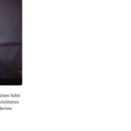
chen fühlt
erichteten
derten