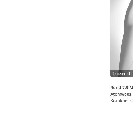
©
peterschr
Rund 7,9 M
Atemwegsin
Krankheitsf