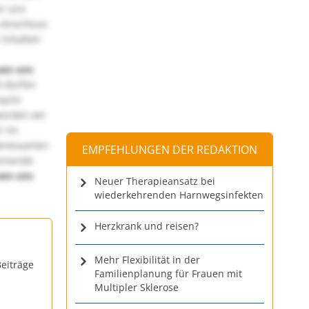
ir uns
 Anschluss
 Inhalten
uen uns
 dürfen
macht
würden wir
! Im
teressanten
EMPFEHLUNGEN DER REDAKTION
annende
uen uns
Neuer Therapieansatz bei
wiederkehrenden Harnwegsinfekten
Herzkrank und reisen?
Mehr Flexibilität in der
eiträge
Familienplanung für Frauen mit
Multipler Sklerose