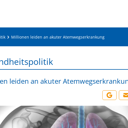
tik
Millionen leiden an akuter Atemwegserkrankung
dheitspolitik
nen leiden an akuter Atemwegserkranku