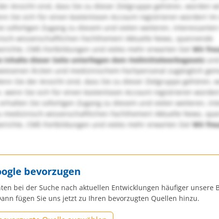
er Ansicht sind, dass Sie zu dieser Zielgruppe gehören, würden w
nn Sie sich für einen kostenlosen Account registrieren würden! Im
ie sofortigen Zugang zu diesem und vielen weiteren, interessanten
nisch-wissenschaftlichen Fachthemen! Aktuelle News, spannende
richte, CME-Fortbildungen und vieles mehr erwarten Sie!
Wir fre
e Inhalte dieser Seite unterliegen dem Heilmittelwerbegesetz
und
wiesenen Ärzten und medizinischem Fachpersonal zugänglich ge
nn Sie der Ansicht sind, dass Sie zu dieser Zielgruppe gehören, 
, wenn Sie sich für einen kostenlosen Account registrieren würden
erhalten Sie sofortigen Zugang zu diesem und vielen weiteren, in
u medizinisch-wissenschaftlichen Fachthemen! Aktuelle News, sp
richte, CME-Fortbildungen und vieles mehr erwarten Sie!
Wir fre
oogle bevorzugen
ten bei der Suche nach aktuellen Entwicklungen häufiger unsere B
ann fügen Sie uns jetzt zu Ihren bevorzugten Quellen hinzu.