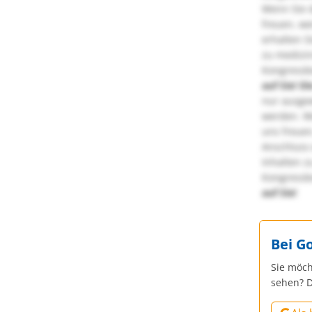
Wenn Sie d
freuen, we
erhalten S
zu medizi
Kongressbe
auf Sie!
Di
nur ausge
werden. We
uns freuen
Anschluss 
Inhalten z
Kongressbe
auf Sie!
Bei G
Sie möch
sehen? D