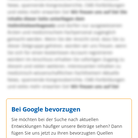
News, spannende Kongressberichte, CME-Fortbildungen
und vieles mehr erwarten Sie!
Wir freuen uns auf Sie!
Die
Inhalte dieser Seite unterliegen dem
Heilmittelwerbegesetz
und dürfen nur ausgewiesenen
Ärzten und medizinischem Fachpersonal zugänglich
gemacht werden. Wenn Sie der Ansicht sind, dass Sie zu
dieser Zielgruppe gehören, würden wir uns freuen, wenn
Sie sich für einen kostenlosen Account registrieren
würden! Im Anschluss erhalten Sie sofortigen Zugang zu
diesem und vielen weiteren, interessanten Inhalten zu
medizinisch-wissenschaftlichen Fachthemen! Aktuelle
News, spannende Kongressberichte, CME-Fortbildungen
und vieles mehr erwarten Sie!
Wir freuen uns auf Sie!
Bei Google bevorzugen
Sie möchten bei der Suche nach aktuellen
Entwicklungen häufiger unsere Beiträge sehen? Dann
fügen Sie uns jetzt zu Ihren bevorzugten Quellen