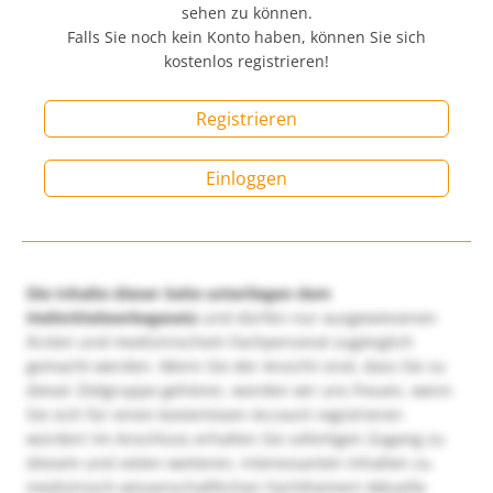
sehen zu können.
Falls Sie noch kein Konto haben, können Sie sich
kostenlos registrieren!
Registrieren
Einloggen
Die Inhalte dieser Seite unterliegen dem
Heilmittelwerbegesetz
und dürfen nur ausgewiesenen
Ärzten und medizinischem Fachpersonal zugänglich
gemacht werden. Wenn Sie der Ansicht sind, dass Sie zu
dieser Zielgruppe gehören, würden wir uns freuen, wenn
Sie sich für einen kostenlosen Account registrieren
würden! Im Anschluss erhalten Sie sofortigen Zugang zu
diesem und vielen weiteren, interessanten Inhalten zu
medizinisch-wissenschaftlichen Fachthemen! Aktuelle