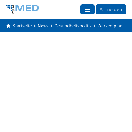
Anmelden
Startseite
News
Gesundheitspolitik
Warken plant Ges