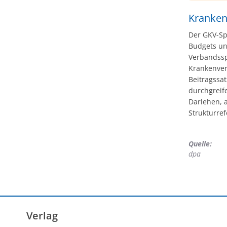
durch d
Doris Pf
Kranken
vergang
Der GKV-Sp
Zusatzbe
Budgets un
Verbandsspr
Krankenvers
Beitragssa
durchgreif
Darlehen, 
Strukturre
Quelle:
dpa
Verlag