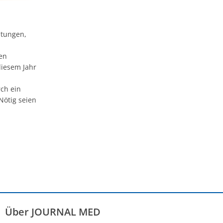
ütungen,
hen
diesem Jahr
rch ein
Nötig seien
Über JOURNAL MED