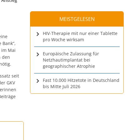
 Anstieg
MEISTGELESEN
HIV-Therapie mit nur einer Tablette
eine
pro Woche wirksam
e Bank“,
e im Mai
Europäische Zulassung für
n den
Netzhautimplantat bei
nötig.
geographischer Atrophie
satz seit
Fast 10.000 Hitzetote in Deutschland
der GKV
bis Mitte Juli 2026
berinnen
Beiträge