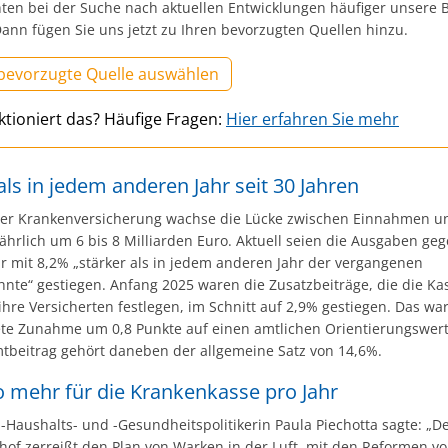
ten bei der Suche nach aktuellen Entwicklungen häufiger unsere B
ann fügen Sie uns jetzt zu Ihren bevorzugten Quellen hinzu.
 bevorzugte Quelle auswählen
ktioniert das? Häufige Fragen:
Hier erfahren Sie mehr
als in jedem anderen Jahr seit 30 Jahren
 der Krankenversicherung wachse die Lücke zwischen Einnahmen u
ährlich um 6 bis 8 Milliarden Euro. Aktuell seien die Ausgaben ge
r mit 8,2% „stärker als in jedem anderen Jahr der vergangenen
hnte“ gestiegen. Anfang 2025 waren die Zusatzbeiträge, die die Ka
 ihre Versicherten festlegen, im Schnitt auf 2,9% gestiegen. Das wa
ete Zunahme um 0,8 Punkte auf einen amtlichen Orientierungswert
beitrag gehört daneben der allgemeine Satz von 14,6%.
o mehr für die Krankenkasse pro Jahr
Haushalts- und -Gesundheitspolitikerin Paula Piechotta sagte: „D
of zerreißt den Plan von Warken in der Luft, mit den Reformen v