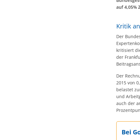
Bundesgesu
auf 4,05% 
Kritik a
Der Bundes
Expertenko
kritisiert
der Frankf
Beitragsan
Der Rechnun
2015 von 0,
belastet z
und Arbeitg
auch der a
Prozentpun
Bei G