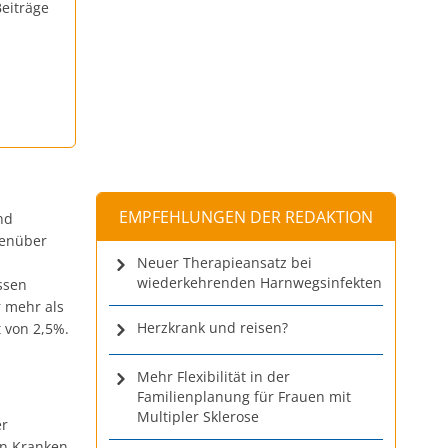
eiträge
EMPFEHLUNGEN DER REDAKTION
nd
genüber
Neuer Therapieansatz bei
wiederkehrenden Harnwegsinfekten
ssen
r mehr als
Herzkrank und reisen?
 von 2,5%.
Mehr Flexibilität in der
Familienplanung für Frauen mit
Multipler Sklerose
er
on Kranken-