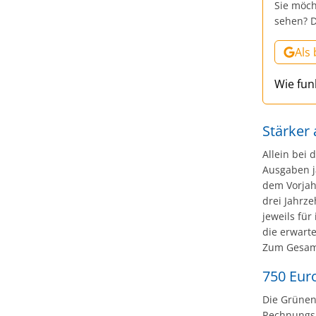
Sie möch
sehen? D
Als
Wie fun
Stärker 
Allein bei
Ausgaben j
dem Vorjah
drei Jahrze
jeweils für
die erwart
Zum Gesamt
750 Eur
Die Grünen-
Rechnungsh