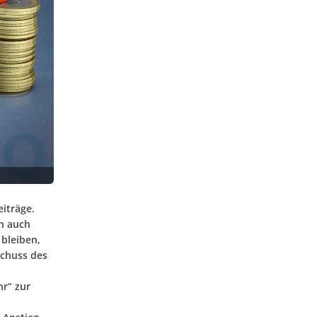
iträge.
n auch
bleiben,
schuss des
hr“ zur