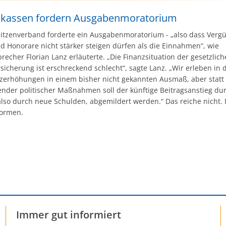
ie Decke“, warnte die GKV-Vorstandsvorsitzende
eiffer in der „Rheinischen Post“. Allein in den
kassen fordern Ausgabenmoratorium
enen 3 Monaten hätten 8 Kassen ihre
itzenverband forderte ein Ausgabenmoratorium - „also dass Verg
iträge erhöht.
d Honorare nicht stärker steigen dürfen als die Einnahmen“, wie
echer Florian Lanz erläuterte. „Die Finanzsituation der gesetzlic
icherung ist erschreckend schlecht“, sagte Lanz. „Wir erleben in 
tzerhöhungen in einem bisher nicht gekannten Ausmaß, aber statt
ender politischer Maßnahmen soll der künftige Beitragsanstieg du
also durch neue Schulden, abgemildert werden.“ Das reiche nicht. 
formen.
Immer gut informiert