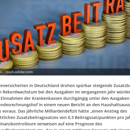
n. - stock.adobe.com
nversicherten in Deutschland drohen spürbar steigende Zusatzbe
m Rekordwachstum bei den Ausgaben im vergangenen Jahr würde
e Einnahmen der Krankenkassen durchgängig unter den Ausgaben 
undesrechnungshof in einem neuen Bericht an den Haushaltsaus
voraus. Das jährliche Milliardendefizit hätte „einen Anstieg des
ttlichen Zusatzbeitragssatzes von 0,3 Beitragssatzpunkten pro Ja
 Finanzkontrolleure verweisen auf eine Prognose des