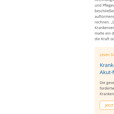
und Pflege
beschließe
auftürmende
rechnen. „
Krankenvers
malte ein d
die Kraft 
Lesen S
Krank
Akut
Die ges
fordertw
Kranken
Bundesg
Jetzt
braucht
nächste