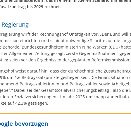
ndheitsministeriums, das in einem mittleren Szenario mit einem
Zusatzbeitrag bis 2029 rechnet.
n Regierung
regierung wirft der Rechnungshof Untätigkeit vor. „Der Bund will 
mmission einrichten und schiebt notwendige Schritte auf die lang
 die Behörde. Bundesgesundheitsministerin Nina Warken (CDU) hatt
urter Allgemeinen Zeitung gesagt, „erste Gegenmaßnahmen" gege
stieg seien vor den Ergebnissen der geplanten Reformkommission 
gshof weist darauf hin, dass der durchschnittliche Zusatzbeitrags
9% um 1,6 Beitragssatzpunkte gestiegen sei. „Die Finanzsituation 
unehmend Beitragszahlerinnen und Beitragszahler sowie Arbeitge
eber.“ Dabei sei der Gesamtsozialversicherungsbeitrag - also die 
nderen Sozialversicherungen - im Jahr 2025 um knapp anderthalb
kte auf 42,3% gestiegen.
oogle bevorzugen