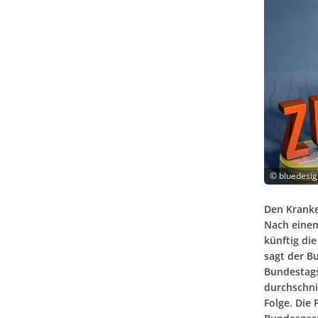
©
bluedesig
Den Kranke
Nach eine
künftig di
sagt der B
Bundestags 
durchschni
Folge. Die