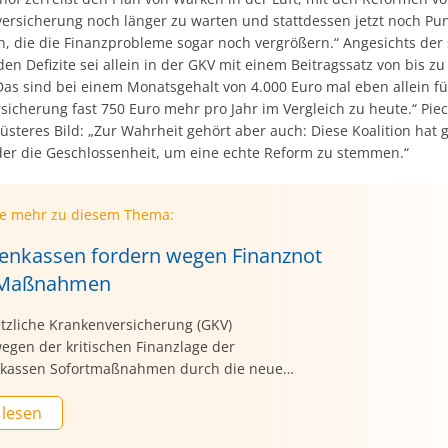
versicherung noch länger zu warten und stattdessen jetzt noch Pu
n, die die Finanzprobleme sogar noch vergrößern.“ Angesichts der 
n Defizite sei allein in der GKV mit einem Beitragssatz von bis z
Das sind bei einem Monatsgehalt von 4.000 Euro mal eben allein fü
icherung fast 750 Euro mehr pro Jahr im Vergleich zu heute.“ Pie
üsteres Bild: „Zur Wahrheit gehört aber auch: Diese Koalition hat g
oder die Geschlossenheit, um eine echte Reform zu stemmen.“
ie mehr zu diesem Thema:
enkassen fordern wegen Finanznot
-Maßnahmen
etzliche Krankenversicherung (GKV)
egen der kritischen Finanzlage der
kassen Sofortmaßnahmen durch die neue
esundheitsministerin Nina Warken (CDU). „Es
 lesen
 jetzt eine Akuttherapie, denn sonst gehen zum
n Jahreswechsel die Krankenkassenbeiträge