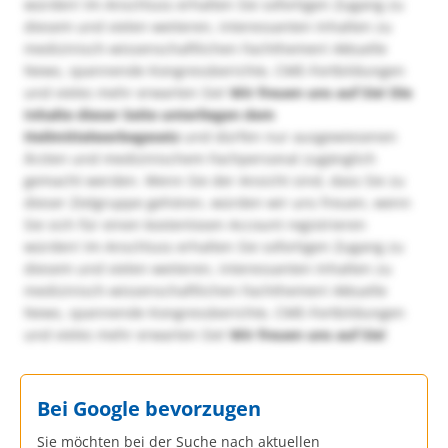
würden! Im Anschluss erhalten Sie sofortigen Zugang zu
diesem und vielen weiteren, interessanten Inhalten zu
medizinisch-wissenschaftlichen Fachthemen! Aktuelle
News, spannende Kongressberichte, CME-Fortbildungen
und vieles mehr erwarten Sie!
Wir freuen uns auf Sie!
Die
Inhalte dieser Seite unterliegen dem
Heilmittelwerbegesetz
und dürfen nur ausgewiesenen
Ärzten und medizinischem Fachpersonal zugänglich
gemacht werden. Wenn Sie der Ansicht sind, dass Sie zu
dieser Zielgruppe gehören, würden wir uns freuen, wenn
Sie sich für einen kostenlosen Account registrieren
würden! Im Anschluss erhalten Sie sofortigen Zugang zu
diesem und vielen weiteren, interessanten Inhalten zu
medizinisch-wissenschaftlichen Fachthemen! Aktuelle
News, spannende Kongressberichte, CME-Fortbildungen
und vieles mehr erwarten Sie!
Wir freuen uns auf Sie!
Bei Google bevorzugen
Sie möchten bei der Suche nach aktuellen