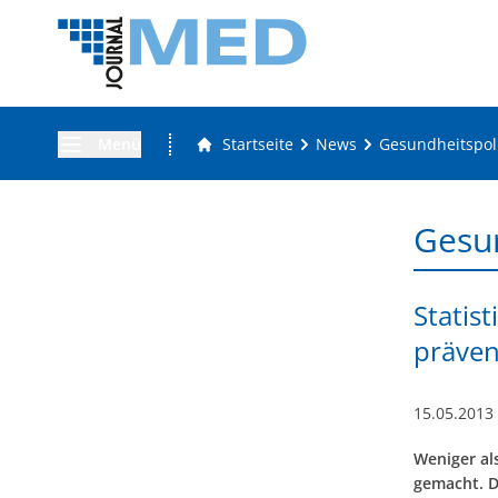
Menü
Startseite
News
Gesundheitspoli
Gesun
Statis
präven
15.05.2013
Weniger al
gemacht. D