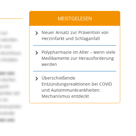
MEISTGELESEN
Neuer Ansatz zur Prävention von
 nur
Herzinfarkt und Schlaganfall
t werden.
ir uns
Polypharmazie im Alter – wenn viele
 Anschluss
Medikamente zur Herausforderung
 Inhalten
werden
uen uns
Überschießende
 dürfen
Entzündungsreaktionen bei COVID
macht
und Autoimmunkrankheiten:
würden wir
Mechanismus entdeckt
! Im
teressanten
annende
uen uns