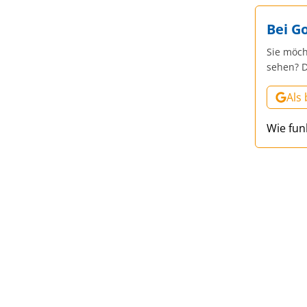
Bei G
Sie möch
sehen? D
Als
Wie fun