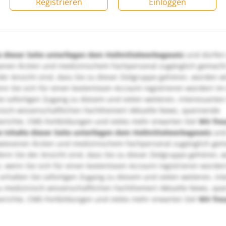
Registrieren
Einloggen
e dieser Seite unterliegen dem Heilmittelwerbegesetz
und dürfen
enen Ärzten und medizinischem Fachpersonal zugänglich gemach
er Ansicht sind, dass Sie zu dieser Zielgruppe gehören, würden w
nn Sie sich für einen kostenlosen Account registrieren würden! Im
ie sofortigen Zugang zu diesem und vielen weiteren, interessanten
nisch-wissenschaftlichen Fachthemen! Aktuelle News, spannende
richte, CME-Fortbildungen und vieles mehr erwarten Sie!
Wir fre
e Inhalte dieser Seite unterliegen dem Heilmittelwerbegesetz
und
wiesenen Ärzten und medizinischem Fachpersonal zugänglich ge
nn Sie der Ansicht sind, dass Sie zu dieser Zielgruppe gehören, 
, wenn Sie sich für einen kostenlosen Account registrieren würden
erhalten Sie sofortigen Zugang zu diesem und vielen weiteren, in
u medizinisch-wissenschaftlichen Fachthemen! Aktuelle News, sp
richte, CME-Fortbildungen und vieles mehr erwarten Sie!
Wir fre