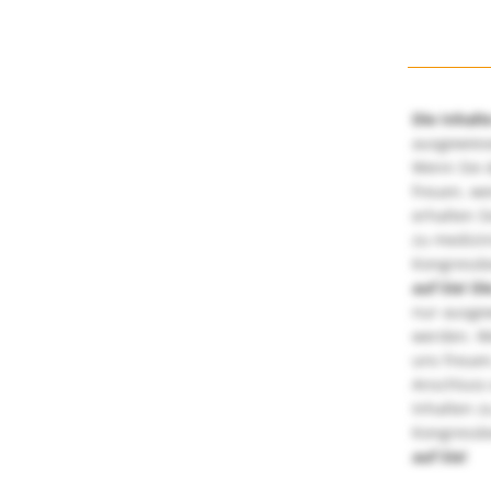
Die Inhalt
ausgewies
Wenn Sie d
freuen, we
erhalten S
zu medizi
Kongressbe
auf Sie!
Di
nur ausge
werden. We
uns freuen
Anschluss 
Inhalten z
Kongressbe
auf Sie!