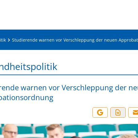
tik
Studierende warnen vor Verschleppung der neuen Approba
dheitspolitik
rende warnen vor Verschleppung der n
bationsordnung