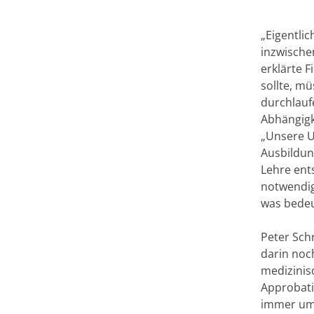
„Eigentlic
inzwische
erklärte F
sollte, m
durchlauf
Abhängigk
„Unsere U
Ausbildun
Lehre ent
notwendig“
was bedeu
Peter Sch
darin noc
medizinis
Approbati
immer umf