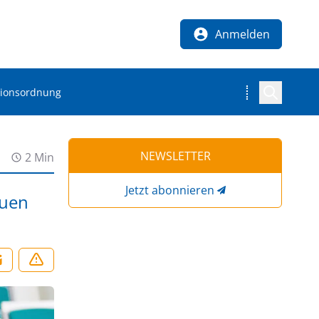
Anmelden
tionsordnung
NEWSLETTER
2 Min
Jetzt abonnieren
euen