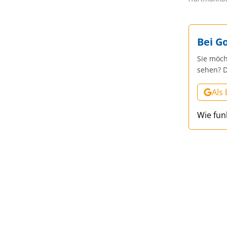
Bei G
Sie möch
sehen? D
Als
Wie fun