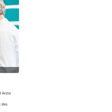
d Ärzte
g des