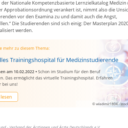
r der Nationale Kompetenzbasierte Lernzielkatalog Medizin
der Approbationsordnung verankert ist, nimmt also die Unsi
erenden vor den Examina zu und damit auch die Angst,
llen.“ Die Studierenden sind sich einig: Der Masterplan 20
alisiert werden.
ie mehr zu diesem Thema:
lles Trainingshospital für Medizinstudierende
nen am 10.02.2022
•
Schon im Studium für den Beruf
en. Das ermöglicht das virtuelle Trainingshospital. Erfahren
 bei uns!
 lesen
© wladimir1804 - sto
d - Verband der Ärztinnen und Ärzte Deutschlands e.V.