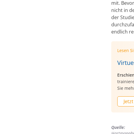
mit. Bevo
nicht in 
der Studi
durchzufa
endlich re
Lesen S
Virtue
Erschie
trainier
Sie mehr
Jetzt
Quelle:
Hartmannbun