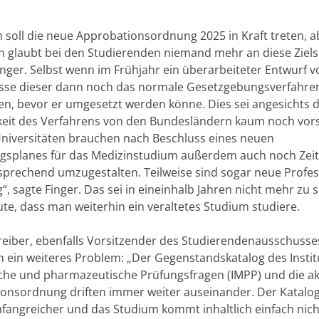
h soll die neue Approbationsordnung 2025 in Kraft treten, a
n glaubt bei den Studierenden niemand mehr an diese Ziels
inger. Selbst wenn im Frühjahr ein überarbeiteter Entwurf v
üsse dieser dann noch das normale Gesetzgebungsverfahre
en, bevor er umgesetzt werden könne. Dies sei angesichts 
eit des Verfahrens von den Bundesländern kaum noch vorst
niversitäten brauchen nach Beschluss eines neuen
gsplanes für das Medizinstudium außerdem auch noch Zeit
sprechend umzugestalten. Teilweise sind sogar neue Profe
, sagte Finger. Das sei in eineinhalb Jahren nicht mehr zu 
te, dass man weiterhin ein veraltetes Studium studiere.
reiber, ebenfalls Vorsitzender des Studierendenausschusses
h ein weiteres Problem: „Der Gegenstandskatalog des Instit
che und pharmazeutische Prüfungsfragen (IMPP) und die ak
onsordnung driften immer weiter auseinander. Der Katalog
angreicher und das Studium kommt inhaltlich einfach nic