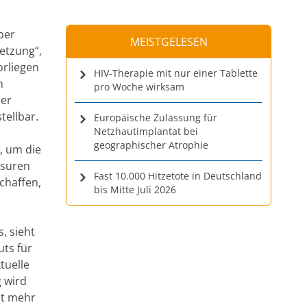
ber
MEISTGELESEN
etzung“,
orliegen
HIV-Therapie mit nur einer Tablette
n
pro Woche wirksam
der
ellbar.
Europäische Zulassung für
Netzhautimplantat bei
geographischer Atrophie
, um die
ssuren
Fast 10.000 Hitzetote in Deutschland
schaffen,
bis Mitte Juli 2026
, sieht
uts für
tuelle
 wird
ht mehr