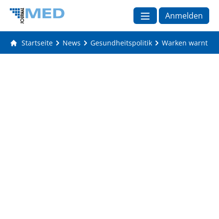
Anmelden
Startseite
News
Gesundheitspolitik
Warken warnt Län