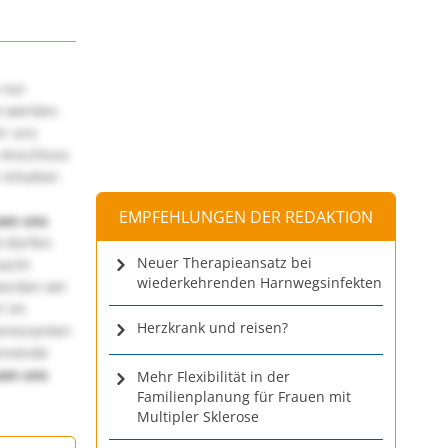
 nur
t werden.
ir uns
 Anschluss
 Inhalten
EMPFEHLUNGEN DER REDAKTION
uen uns
 dürfen
Neuer Therapieansatz bei
macht
wiederkehrenden Harnwegsinfekten
würden wir
! Im
Herzkrank und reisen?
teressanten
annende
uen uns
Mehr Flexibilität in der
Familienplanung für Frauen mit
Multipler Sklerose