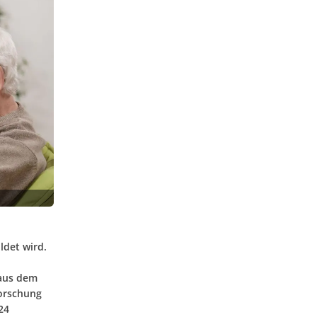
ldet wird.
 aus dem
forschung
24