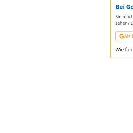
Bei G
Sie möch
sehen? D
Als
Wie fun