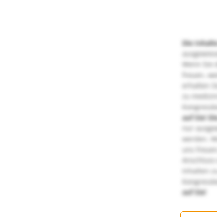
Die Inhalt
ausgewies
Wenn Sie d
freuen, we
erhalten S
zu medizi
Kongressbe
auf Sie!
Di
nur ausge
werden. We
uns freuen
Anschluss 
Inhalten z
Kongressbe
auf Sie!