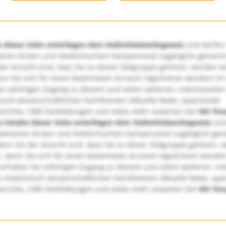
e dieser Seite unterliegen dem Heilmittelwerbegesetz
und dürfen
enen Ärzten und medizinischem Fachpersonal zugänglich gemach
er Ansicht sind, dass Sie zu dieser Zielgruppe gehören, würden w
nn Sie sich für einen kostenlosen Account registrieren würden! Im
ie sofortigen Zugang zu diesem und vielen weiteren, interessanten
nisch-wissenschaftlichen Fachthemen! Aktuelle News, spannende
richte, CME-Fortbildungen und vieles mehr erwarten Sie!
Wir fre
e Inhalte dieser Seite unterliegen dem Heilmittelwerbegesetz
und
wiesenen Ärzten und medizinischem Fachpersonal zugänglich ge
nn Sie der Ansicht sind, dass Sie zu dieser Zielgruppe gehören, 
, wenn Sie sich für einen kostenlosen Account registrieren würden
erhalten Sie sofortigen Zugang zu diesem und vielen weiteren, in
u medizinisch-wissenschaftlichen Fachthemen! Aktuelle News, sp
richte, CME-Fortbildungen und vieles mehr erwarten Sie!
Wir fre