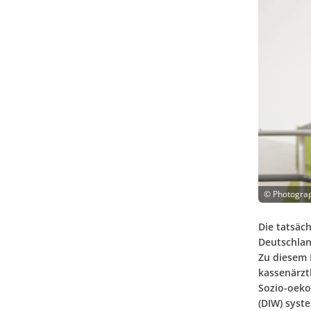
©
Photogra
Die tatsäc
Deutschlan
Zu diesem 
kassenärzt
Sozio-oeko
(DIW) syst