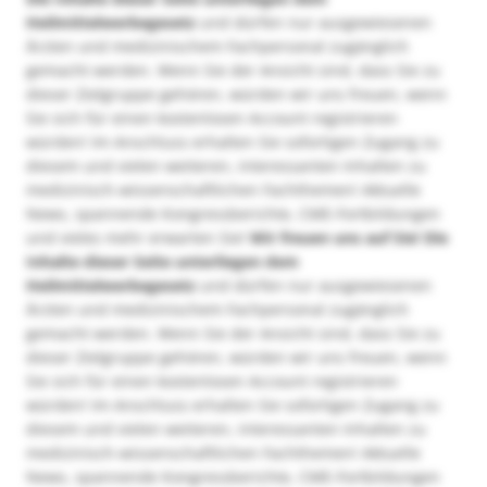
Heilmittelwerbegesetz
und dürfen nur ausgewiesenen
Ärzten und medizinischem Fachpersonal zugänglich
gemacht werden. Wenn Sie der Ansicht sind, dass Sie zu
dieser Zielgruppe gehören, würden wir uns freuen, wenn
Sie sich für einen kostenlosen Account registrieren
würden! Im Anschluss erhalten Sie sofortigen Zugang zu
diesem und vielen weiteren, interessanten Inhalten zu
medizinisch-wissenschaftlichen Fachthemen! Aktuelle
News, spannende Kongressberichte, CME-Fortbildungen
und vieles mehr erwarten Sie!
Wir freuen uns auf Sie!
Die
Inhalte dieser Seite unterliegen dem
Heilmittelwerbegesetz
und dürfen nur ausgewiesenen
Ärzten und medizinischem Fachpersonal zugänglich
gemacht werden. Wenn Sie der Ansicht sind, dass Sie zu
dieser Zielgruppe gehören, würden wir uns freuen, wenn
Sie sich für einen kostenlosen Account registrieren
würden! Im Anschluss erhalten Sie sofortigen Zugang zu
diesem und vielen weiteren, interessanten Inhalten zu
medizinisch-wissenschaftlichen Fachthemen! Aktuelle
News, spannende Kongressberichte, CME-Fortbildungen