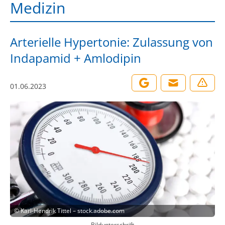
Medizin
Arterielle Hypertonie: Zulassung von
Indapamid + Amlodipin
01.06.2023
©
Karl-Hendrik Tittel – stock.adobe.com
Bildunterschrift