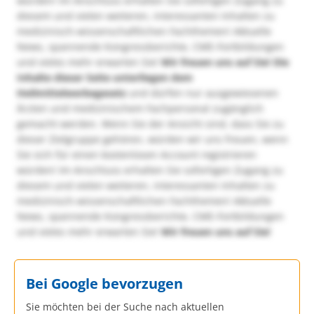
würden! Im Anschluss erhalten Sie sofortigen Zugang zu
diesem und vielen weiteren, interessanten Inhalten zu
medizinisch-wissenschaftlichen Fachthemen! Aktuelle
News, spannende Kongressberichte, CME-Fortbildungen
und vieles mehr erwarten Sie!
Wir freuen uns auf Sie!
Die
Inhalte dieser Seite unterliegen dem
Heilmittelwerbegesetz
und dürfen nur ausgewiesenen
Ärzten und medizinischem Fachpersonal zugänglich
gemacht werden. Wenn Sie der Ansicht sind, dass Sie zu
dieser Zielgruppe gehören, würden wir uns freuen, wenn
Sie sich für einen kostenlosen Account registrieren
würden! Im Anschluss erhalten Sie sofortigen Zugang zu
diesem und vielen weiteren, interessanten Inhalten zu
medizinisch-wissenschaftlichen Fachthemen! Aktuelle
News, spannende Kongressberichte, CME-Fortbildungen
und vieles mehr erwarten Sie!
Wir freuen uns auf Sie!
Bei Google bevorzugen
Sie möchten bei der Suche nach aktuellen