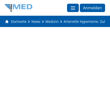
Anmelden
Startseite
News
Medizin
Arterielle Hypertonie: Zul