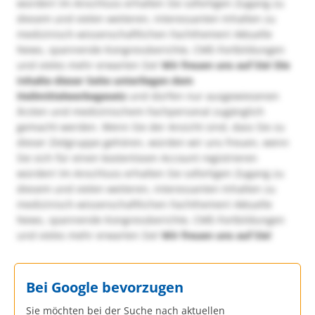
würden! Im Anschluss erhalten Sie sofortigen Zugang zu
diesem und vielen weiteren, interessanten Inhalten zu
medizinisch-wissenschaftlichen Fachthemen! Aktuelle
News, spannende Kongressberichte, CME-Fortbildungen
und vieles mehr erwarten Sie!
Wir freuen uns auf Sie!
Die
Inhalte dieser Seite unterliegen dem
Heilmittelwerbegesetz
und dürfen nur ausgewiesenen
Ärzten und medizinischem Fachpersonal zugänglich
gemacht werden. Wenn Sie der Ansicht sind, dass Sie zu
dieser Zielgruppe gehören, würden wir uns freuen, wenn
Sie sich für einen kostenlosen Account registrieren
würden! Im Anschluss erhalten Sie sofortigen Zugang zu
diesem und vielen weiteren, interessanten Inhalten zu
medizinisch-wissenschaftlichen Fachthemen! Aktuelle
News, spannende Kongressberichte, CME-Fortbildungen
und vieles mehr erwarten Sie!
Wir freuen uns auf Sie!
Bei Google bevorzugen
Sie möchten bei der Suche nach aktuellen