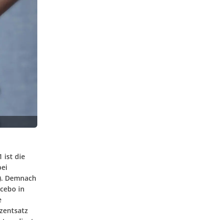
 ist die
bei
2). Demnach
acebo in
e
zentsatz