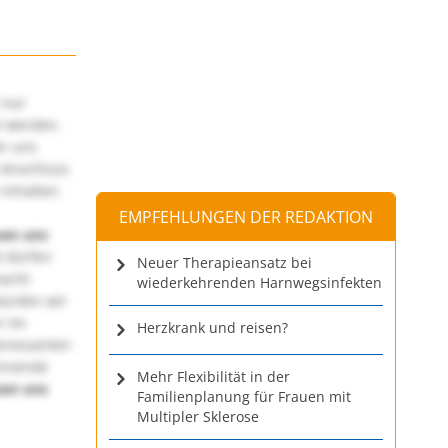
 nur
t werden.
ir uns
 Anschluss
 Inhalten
EMPFEHLUNGEN DER REDAKTION
uen uns
 dürfen
Neuer Therapieansatz bei
macht
wiederkehrenden Harnwegsinfekten
würden wir
! Im
Herzkrank und reisen?
teressanten
annende
Mehr Flexibilität in der
uen uns
Familienplanung für Frauen mit
Multipler Sklerose