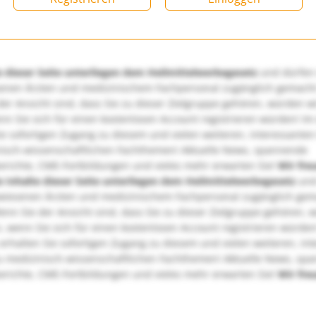
e dieser Seite unterliegen dem Heilmittelwerbegesetz
und dürfen
enen Ärzten und medizinischem Fachpersonal zugänglich gemach
er Ansicht sind, dass Sie zu dieser Zielgruppe gehören, würden w
nn Sie sich für einen kostenlosen Account registrieren würden! Im
ie sofortigen Zugang zu diesem und vielen weiteren, interessanten
nisch-wissenschaftlichen Fachthemen! Aktuelle News, spannende
richte, CME-Fortbildungen und vieles mehr erwarten Sie!
Wir fre
e Inhalte dieser Seite unterliegen dem Heilmittelwerbegesetz
und
wiesenen Ärzten und medizinischem Fachpersonal zugänglich ge
nn Sie der Ansicht sind, dass Sie zu dieser Zielgruppe gehören, 
, wenn Sie sich für einen kostenlosen Account registrieren würden
erhalten Sie sofortigen Zugang zu diesem und vielen weiteren, in
u medizinisch-wissenschaftlichen Fachthemen! Aktuelle News, sp
richte, CME-Fortbildungen und vieles mehr erwarten Sie!
Wir fre