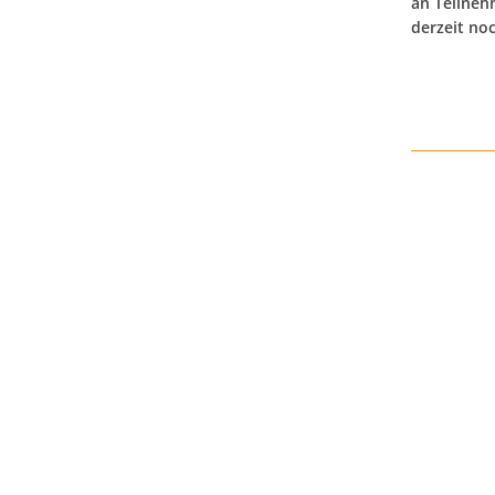
an Teilneh
derzeit no