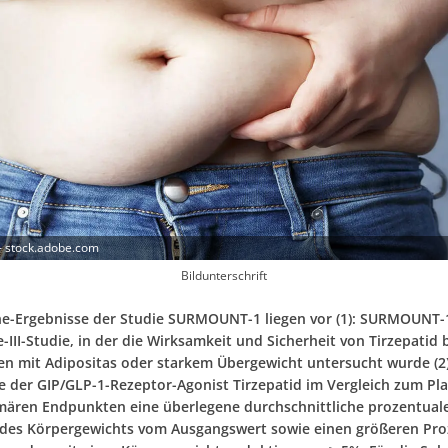
- stock.adobe.com
Bildunterschrift
ne-Ergebnisse der Studie SURMOUNT-1 liegen vor (1): SURMOUNT-1
-III-Studie, in der die Wirksamkeit und Sicherheit von Tirzepatid 
n mit Adipositas oder starkem Übergewicht untersucht wurde (
e der GIP/GLP-1-Rezeptor-Agonist Tirzepatid im Vergleich zum Pl
mären Endpunkten eine überlegene durchschnittliche prozentual
des Körpergewichts vom Ausgangswert sowie einen größeren Pro