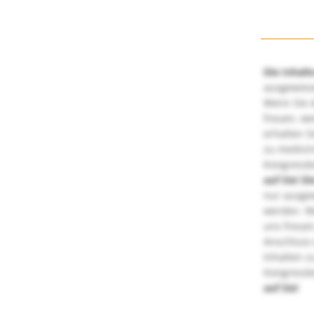
Die Inhalt
ausgewies
Wenn Sie d
freuen, we
erhalten S
zu medizi
Kongressbe
auf Sie!
Di
nur ausge
werden. We
uns freuen
Anschluss 
Inhalten z
Kongressbe
auf Sie!