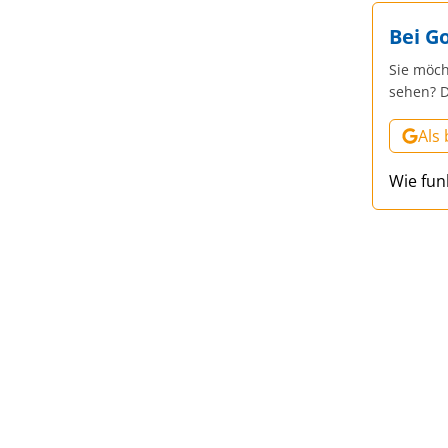
Bei G
Sie möch
sehen? D
Als
Wie fun