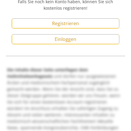
Falls Sie noch kein Konto haben, können Sie sich
kostenlos registrieren!
Registrieren
Einloggen
Die Inhalte dieser Seite unterliegen dem
Heilmittelwerbegesetz
und dürfen nur ausgewiesenen
Ärzten und medizinischem Fachpersonal zugänglich
gemacht werden. Wenn Sie der Ansicht sind, dass Sie zu
dieser Zielgruppe gehören, würden wir uns freuen, wenn
Sie sich für einen kostenlosen Account registrieren
würden! Im Anschluss erhalten Sie sofortigen Zugang zu
diesem und vielen weiteren, interessanten Inhalten zu
medizinisch-wissenschaftlichen Fachthemen! Aktuelle
News, spannende Kongressberichte, CME-Fortbildungen