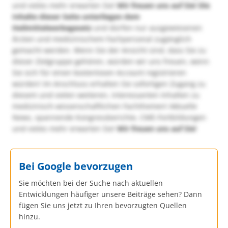
und vieles mehr erwarten Sie!
Wir freuen uns auf Sie!
Die
Inhalte dieser Seite unterliegen dem
Heilmittelwerbegesetz
und dürfen nur ausgewiesenen
Ärzten und medizinischem Fachpersonal zugänglich
gemacht werden. Wenn Sie der Ansicht sind, dass Sie zu
dieser Zielgruppe gehören, würden wir uns freuen, wenn
Sie sich für einen kostenlosen Account registrieren
würden! Im Anschluss erhalten Sie sofortigen Zugang zu
diesem und vielen weiteren, interessanten Inhalten zu
medizinisch-wissenschaftlichen Fachthemen! Aktuelle
News, spannende Kongressberichte, CME-Fortbildungen
und vieles mehr erwarten Sie!
Wir freuen uns auf Sie!
Bei Google bevorzugen
Sie möchten bei der Suche nach aktuellen
Entwicklungen häufiger unsere Beiträge sehen? Dann
fügen Sie uns jetzt zu Ihren bevorzugten Quellen
hinzu.