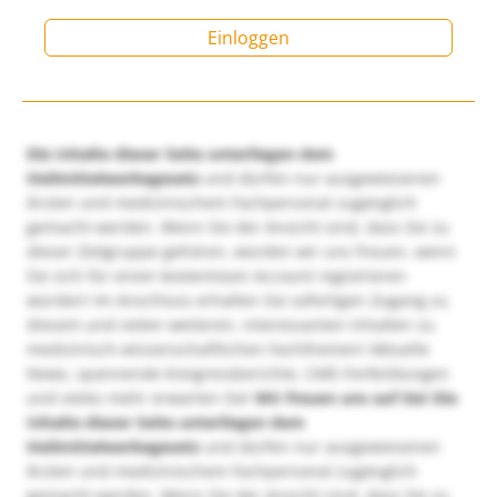
Einloggen
Die Inhalte dieser Seite unterliegen dem
Heilmittelwerbegesetz
und dürfen nur ausgewiesenen
Ärzten und medizinischem Fachpersonal zugänglich
gemacht werden. Wenn Sie der Ansicht sind, dass Sie zu
dieser Zielgruppe gehören, würden wir uns freuen, wenn
Sie sich für einen kostenlosen Account registrieren
würden! Im Anschluss erhalten Sie sofortigen Zugang zu
diesem und vielen weiteren, interessanten Inhalten zu
medizinisch-wissenschaftlichen Fachthemen! Aktuelle
News, spannende Kongressberichte, CME-Fortbildungen
und vieles mehr erwarten Sie!
Wir freuen uns auf Sie!
Die
Inhalte dieser Seite unterliegen dem
Heilmittelwerbegesetz
und dürfen nur ausgewiesenen
Ärzten und medizinischem Fachpersonal zugänglich
gemacht werden. Wenn Sie der Ansicht sind, dass Sie zu