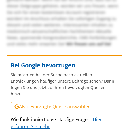
dieser Zielgruppe gehören, würden wir uns freuen, wenn
Sie sich für einen kostenlosen Account registrieren
würden! Im Anschluss erhalten Sie sofortigen Zugang zu
diesem und vielen weiteren, interessanten Inhalten zu
medizinisch-wissenschaftlichen Fachthemen! Aktuelle
News, spannende Kongressberichte, CME-Fortbildungen
und vieles mehr erwarten Sie!
Wir freuen uns auf Sie!
Bei Google bevorzugen
Sie möchten bei der Suche nach aktuellen
Entwicklungen häufiger unsere Beiträge sehen? Dann
fügen Sie uns jetzt zu Ihren bevorzugten Quellen
hinzu.
Als bevorzugte Quelle auswählen
Wie funktioniert das? Häufige Fragen:
Hier
erfahren Sie mehr