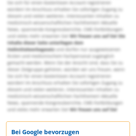
Sie sich für einen kostenlosen Account registrieren
würden! Im Anschluss erhalten Sie sofortigen Zugang zu
diesem und vielen weiteren, interessanten Inhalten zu
medizinisch-wissenschaftlichen Fachthemen! Aktuelle
News, spannende Kongressberichte, CME-Fortbildungen
und vieles mehr erwarten Sie!
Wir freuen uns auf Sie!
Die
Inhalte dieser Seite unterliegen dem
Heilmittelwerbegesetz
und dürfen nur ausgewiesenen
Ärzten und medizinischem Fachpersonal zugänglich
gemacht werden. Wenn Sie der Ansicht sind, dass Sie zu
dieser Zielgruppe gehören, würden wir uns freuen, wenn
Sie sich für einen kostenlosen Account registrieren
würden! Im Anschluss erhalten Sie sofortigen Zugang zu
diesem und vielen weiteren, interessanten Inhalten zu
medizinisch-wissenschaftlichen Fachthemen! Aktuelle
News, spannende Kongressberichte, CME-Fortbildungen
und vieles mehr erwarten Sie!
Wir freuen uns auf Sie!
Bei Google bevorzugen