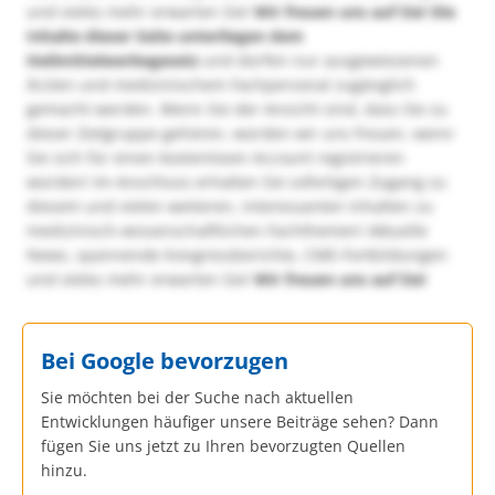
und vieles mehr erwarten Sie!
Wir freuen uns auf Sie!
Die
Inhalte dieser Seite unterliegen dem
Heilmittelwerbegesetz
und dürfen nur ausgewiesenen
Ärzten und medizinischem Fachpersonal zugänglich
gemacht werden. Wenn Sie der Ansicht sind, dass Sie zu
dieser Zielgruppe gehören, würden wir uns freuen, wenn
Sie sich für einen kostenlosen Account registrieren
würden! Im Anschluss erhalten Sie sofortigen Zugang zu
diesem und vielen weiteren, interessanten Inhalten zu
medizinisch-wissenschaftlichen Fachthemen! Aktuelle
News, spannende Kongressberichte, CME-Fortbildungen
und vieles mehr erwarten Sie!
Wir freuen uns auf Sie!
Bei Google bevorzugen
Sie möchten bei der Suche nach aktuellen
Entwicklungen häufiger unsere Beiträge sehen? Dann
fügen Sie uns jetzt zu Ihren bevorzugten Quellen
hinzu.