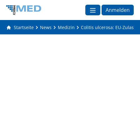
Anmelden
Startseite
News
Medizin
Colitis ulcerosa: EU-Zulass