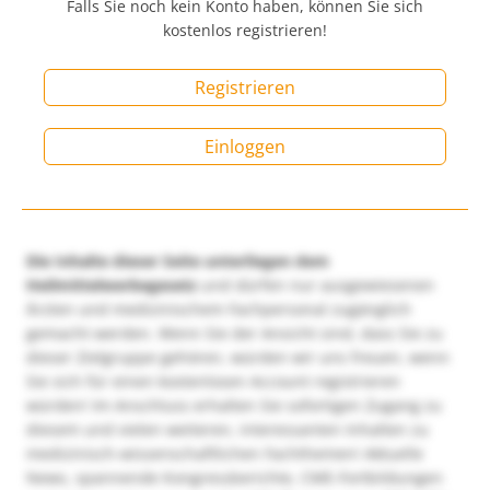
Falls Sie noch kein Konto haben, können Sie sich
kostenlos registrieren!
Registrieren
Einloggen
Die Inhalte dieser Seite unterliegen dem
Heilmittelwerbegesetz
und dürfen nur ausgewiesenen
Ärzten und medizinischem Fachpersonal zugänglich
gemacht werden. Wenn Sie der Ansicht sind, dass Sie zu
dieser Zielgruppe gehören, würden wir uns freuen, wenn
Sie sich für einen kostenlosen Account registrieren
würden! Im Anschluss erhalten Sie sofortigen Zugang zu
diesem und vielen weiteren, interessanten Inhalten zu
medizinisch-wissenschaftlichen Fachthemen! Aktuelle
News, spannende Kongressberichte, CME-Fortbildungen