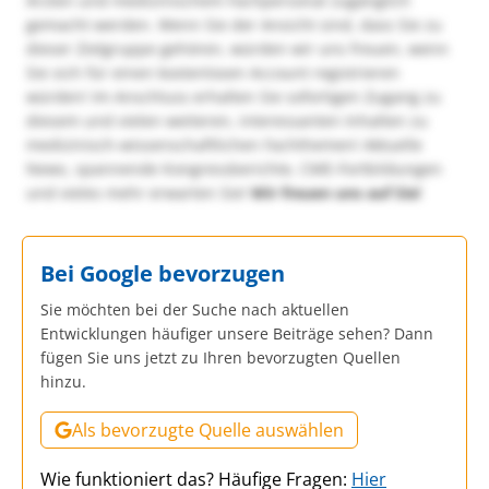
Ärzten und medizinischem Fachpersonal zugänglich
gemacht werden. Wenn Sie der Ansicht sind, dass Sie zu
dieser Zielgruppe gehören, würden wir uns freuen, wenn
Sie sich für einen kostenlosen Account registrieren
würden! Im Anschluss erhalten Sie sofortigen Zugang zu
diesem und vielen weiteren, interessanten Inhalten zu
medizinisch-wissenschaftlichen Fachthemen! Aktuelle
News, spannende Kongressberichte, CME-Fortbildungen
und vieles mehr erwarten Sie!
Wir freuen uns auf Sie!
Bei Google bevorzugen
Sie möchten bei der Suche nach aktuellen
Entwicklungen häufiger unsere Beiträge sehen? Dann
fügen Sie uns jetzt zu Ihren bevorzugten Quellen
hinzu.
Als bevorzugte Quelle auswählen
Wie funktioniert das? Häufige Fragen:
Hier