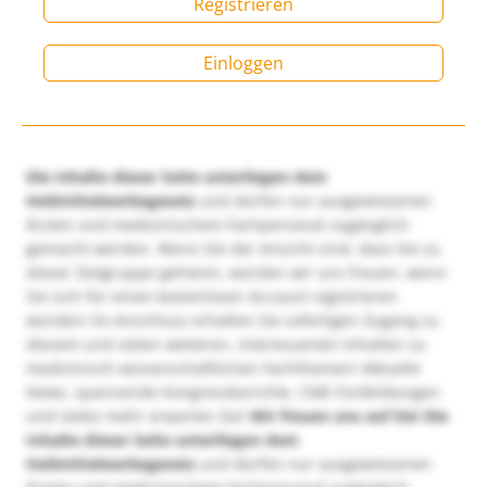
Registrieren
Einloggen
Die Inhalte dieser Seite unterliegen dem
Heilmittelwerbegesetz
und dürfen nur ausgewiesenen
Ärzten und medizinischem Fachpersonal zugänglich
gemacht werden. Wenn Sie der Ansicht sind, dass Sie zu
dieser Zielgruppe gehören, würden wir uns freuen, wenn
Sie sich für einen kostenlosen Account registrieren
würden! Im Anschluss erhalten Sie sofortigen Zugang zu
diesem und vielen weiteren, interessanten Inhalten zu
medizinisch-wissenschaftlichen Fachthemen! Aktuelle
News, spannende Kongressberichte, CME-Fortbildungen
und vieles mehr erwarten Sie!
Wir freuen uns auf Sie!
Die
Inhalte dieser Seite unterliegen dem
Heilmittelwerbegesetz
und dürfen nur ausgewiesenen