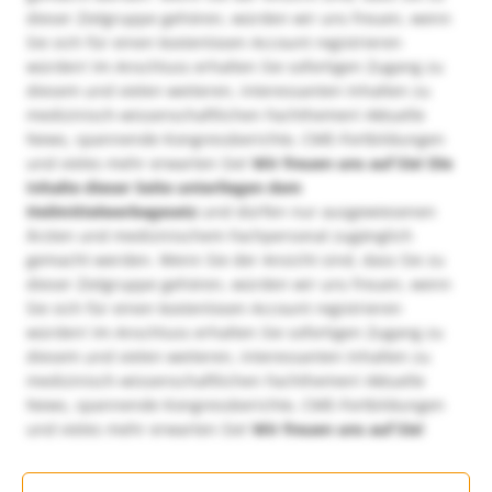
dieser Zielgruppe gehören, würden wir uns freuen, wenn
Sie sich für einen kostenlosen Account registrieren
würden! Im Anschluss erhalten Sie sofortigen Zugang zu
diesem und vielen weiteren, interessanten Inhalten zu
medizinisch-wissenschaftlichen Fachthemen! Aktuelle
News, spannende Kongressberichte, CME-Fortbildungen
und vieles mehr erwarten Sie!
Wir freuen uns auf Sie!
Die
Inhalte dieser Seite unterliegen dem
Heilmittelwerbegesetz
und dürfen nur ausgewiesenen
Ärzten und medizinischem Fachpersonal zugänglich
gemacht werden. Wenn Sie der Ansicht sind, dass Sie zu
dieser Zielgruppe gehören, würden wir uns freuen, wenn
Sie sich für einen kostenlosen Account registrieren
würden! Im Anschluss erhalten Sie sofortigen Zugang zu
diesem und vielen weiteren, interessanten Inhalten zu
medizinisch-wissenschaftlichen Fachthemen! Aktuelle
News, spannende Kongressberichte, CME-Fortbildungen
und vieles mehr erwarten Sie!
Wir freuen uns auf Sie!