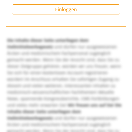
Einloggen
Die Inhalte dieser Seite unterliegen dem
Heilmittelwerbegesetz
und dürfen nur ausgewiesenen
Ärzten und medizinischem Fachpersonal zugänglich
gemacht werden. Wenn Sie der Ansicht sind, dass Sie zu
dieser Zielgruppe gehören, würden wir uns freuen, wenn
Sie sich für einen kostenlosen Account registrieren
würden! Im Anschluss erhalten Sie sofortigen Zugang zu
diesem und vielen weiteren, interessanten Inhalten zu
medizinisch-wissenschaftlichen Fachthemen! Aktuelle
News, spannende Kongressberichte, CME-Fortbildungen
und vieles mehr erwarten Sie!
Wir freuen uns auf Sie!
Die
Inhalte dieser Seite unterliegen dem
Heilmittelwerbegesetz
und dürfen nur ausgewiesenen
Ärzten und medizinischem Fachpersonal zugänglich
gemacht werden. Wenn Sie der Ansicht sind, dass Sie zu