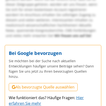
dieser Zielgruppe gehören, würden wir uns freuen, wenn
Sie sich für einen kostenlosen Account registrieren
würden! Im Anschluss erhalten Sie sofortigen Zugang zu
diesem und vielen weiteren, interessanten Inhalten zu
medizinisch-wissenschaftlichen Fachthemen! Aktuelle
News, spannende Kongressberichte, CME-Fortbildungen
und vieles mehr erwarten Sie!
Wir freuen uns auf Sie!
Bei Google bevorzugen
Sie möchten bei der Suche nach aktuellen
Entwicklungen häufiger unsere Beiträge sehen? Dann
fügen Sie uns jetzt zu Ihren bevorzugten Quellen
hinzu.
Als bevorzugte Quelle auswählen
Wie funktioniert das? Häufige Fragen:
Hier
erfahren Sie mehr