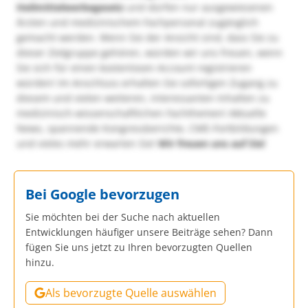
Heilmittelwerbegesetz
und dürfen nur ausgewiesenen
Ärzten und medizinischem Fachpersonal zugänglich
gemacht werden. Wenn Sie der Ansicht sind, dass Sie zu
dieser Zielgruppe gehören, würden wir uns freuen, wenn
Sie sich für einen kostenlosen Account registrieren
würden! Im Anschluss erhalten Sie sofortigen Zugang zu
diesem und vielen weiteren, interessanten Inhalten zu
medizinisch-wissenschaftlichen Fachthemen! Aktuelle
News, spannende Kongressberichte, CME-Fortbildungen
und vieles mehr erwarten Sie!
Wir freuen uns auf Sie!
Bei Google bevorzugen
Sie möchten bei der Suche nach aktuellen
Entwicklungen häufiger unsere Beiträge sehen? Dann
fügen Sie uns jetzt zu Ihren bevorzugten Quellen
hinzu.
Als bevorzugte Quelle auswählen