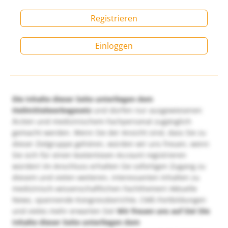
Registrieren
Einloggen
Die Inhalte dieser Seite unterliegen dem
Heilmittelwerbegesetz
und dürfen nur ausgewiesenen
Ärzten und medizinischem Fachpersonal zugänglich
gemacht werden. Wenn Sie der Ansicht sind, dass Sie zu
dieser Zielgruppe gehören, würden wir uns freuen, wenn
Sie sich für einen kostenlosen Account registrieren
würden! Im Anschluss erhalten Sie sofortigen Zugang zu
diesem und vielen weiteren, interessanten Inhalten zu
medizinisch-wissenschaftlichen Fachthemen! Aktuelle
News, spannende Kongressberichte, CME-Fortbildungen
und vieles mehr erwarten Sie!
Wir freuen uns auf Sie!
Die
Inhalte dieser Seite unterliegen dem