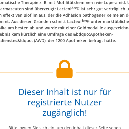
omatische Therapie z. B. mit Motilitätshemmern wie Loperamid. 
&reg;
armazeuten sind überzeugt: Lacteol
ist sehr gut verträglich
en effektiven Biofilm aus, der die Adhäsion pathogener Keime an 
&reg;
mt. Aus diesen Gründen schnitt Lacteol
unter marktüblich
oika am besten ab und wurde mit einer Goldmedaille ausgezeichn
ebnis kam kürzlich eine Umfrage des &bdquo;Apotheken-
sdienstes&ldquo; (AWD), der 1200 Apotheken befragt hatte.
Dieser Inhalt ist nur für
registrierte Nutzer
zugänglich!
Bitte loggen Sie sich ein, um den Inhalt dieser Seite sehen