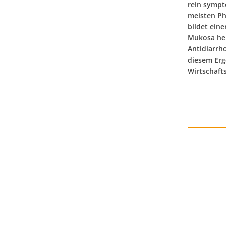
rein sympt
meisten Ph
bildet ein
Mukosa hem
Antidiarrh
diesem Erg
Wirtschaft