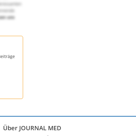
teressanten
annende
uen uns
eiträge
Über JOURNAL MED