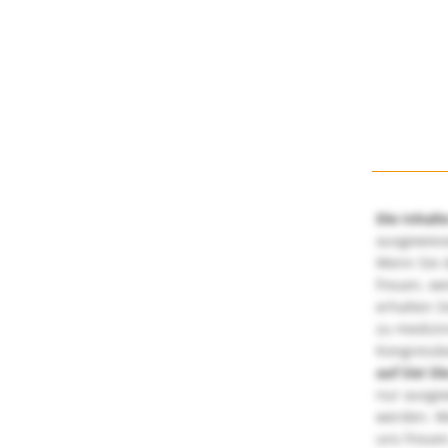
Die Inhalt
ausgewies
Wenn Sie d
freuen, we
erhalten S
zu medizi
Kongressbe
auf Sie!
Di
nur ausge
werden. We
uns freuen