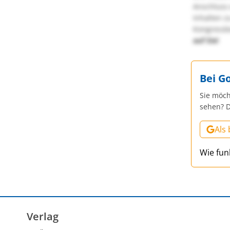
Anschluss 
Inhalten z
Kongressbe
auf Sie!
Bei G
Sie möch
sehen? D
Als
Wie fun
Verlag