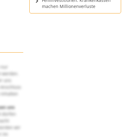
Fehlinvestitionen: Krankenkassen
machen Millionenverluste
 nur
t werden.
ir uns
 Anschluss
 Inhalten
uen uns
 dürfen
macht
würden wir
! Im