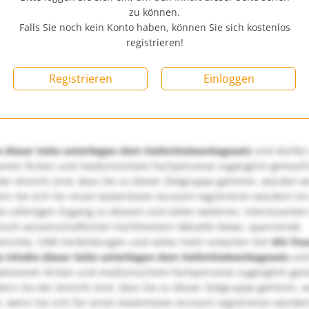
zu können.
Falls Sie noch kein Konto haben, können Sie sich kostenlos
registrieren!
Registrieren
Einloggen
e dieser Seite unterliegen dem Heilmittelwerbegesetz
und dürfen
enen Ärzten und medizinischem Fachpersonal zugänglich gemach
er Ansicht sind, dass Sie zu dieser Zielgruppe gehören, würden w
nn Sie sich für einen kostenlosen Account registrieren würden! Im
ie sofortigen Zugang zu diesem und vielen weiteren, interessanten
nisch-wissenschaftlichen Fachthemen! Aktuelle News, spannende
richte, CME-Fortbildungen und vieles mehr erwarten Sie!
Wir fre
e Inhalte dieser Seite unterliegen dem Heilmittelwerbegesetz
und
wiesenen Ärzten und medizinischem Fachpersonal zugänglich ge
nn Sie der Ansicht sind, dass Sie zu dieser Zielgruppe gehören, 
, wenn Sie sich für einen kostenlosen Account registrieren würden