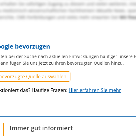
erhalten Sie sofortigen Zugang zu diesem und vielen weiteren, in
u medizinisch-wissenschaftlichen Fachthemen! Aktuelle News, sp
richte, CME-Fortbildungen und vieles mehr erwarten Sie!
Wir fre
oogle bevorzugen
ten bei der Suche nach aktuellen Entwicklungen häufiger unsere B
ann fügen Sie uns jetzt zu Ihren bevorzugten Quellen hinzu.
 bevorzugte Quelle auswählen
ktioniert das? Häufige Fragen:
Hier erfahren Sie mehr
Immer gut informiert