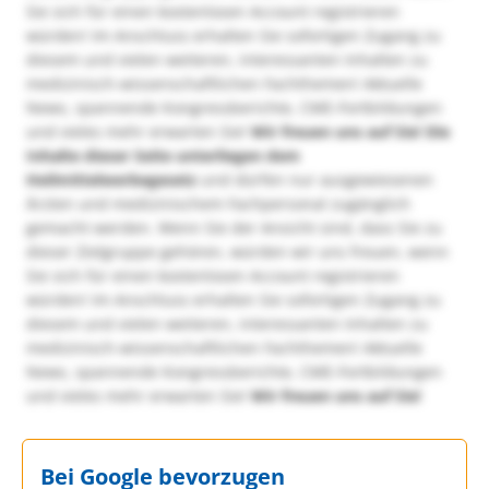
Sie sich für einen kostenlosen Account registrieren
würden! Im Anschluss erhalten Sie sofortigen Zugang zu
diesem und vielen weiteren, interessanten Inhalten zu
medizinisch-wissenschaftlichen Fachthemen! Aktuelle
News, spannende Kongressberichte, CME-Fortbildungen
und vieles mehr erwarten Sie!
Wir freuen uns auf Sie!
Die
Inhalte dieser Seite unterliegen dem
Heilmittelwerbegesetz
und dürfen nur ausgewiesenen
Ärzten und medizinischem Fachpersonal zugänglich
gemacht werden. Wenn Sie der Ansicht sind, dass Sie zu
dieser Zielgruppe gehören, würden wir uns freuen, wenn
Sie sich für einen kostenlosen Account registrieren
würden! Im Anschluss erhalten Sie sofortigen Zugang zu
diesem und vielen weiteren, interessanten Inhalten zu
medizinisch-wissenschaftlichen Fachthemen! Aktuelle
News, spannende Kongressberichte, CME-Fortbildungen
und vieles mehr erwarten Sie!
Wir freuen uns auf Sie!
Bei Google bevorzugen