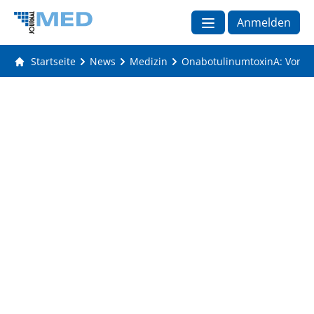
Anmelden
Startseite
News
Medizin
OnabotulinumtoxinA: Vortei