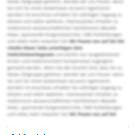
dieser Zielgruppe gehören, würden wir uns freuen, wenn
Sie sich für einen kostenlosen Account registrieren
würden! Im Anschluss erhalten Sie sofortigen Zugang zu
diesem und vielen weiteren, interessanten Inhalten zu
medizinisch-wissenschaftlichen Fachthemen! Aktuelle
News, spannende Kongressberichte, CME-Fortbildungen
und vieles mehr erwarten Sie!
Wir freuen uns auf Sie!
Die
Inhalte dieser Seite unterliegen dem
Heilmittelwerbegesetz
und dürfen nur ausgewiesenen
Ärzten und medizinischem Fachpersonal zugänglich
gemacht werden. Wenn Sie der Ansicht sind, dass Sie zu
dieser Zielgruppe gehören, würden wir uns freuen, wenn
Sie sich für einen kostenlosen Account registrieren
würden! Im Anschluss erhalten Sie sofortigen Zugang zu
diesem und vielen weiteren, interessanten Inhalten zu
medizinisch-wissenschaftlichen Fachthemen! Aktuelle
News, spannende Kongressberichte, CME-Fortbildungen
und vieles mehr erwarten Sie!
Wir freuen uns auf Sie!