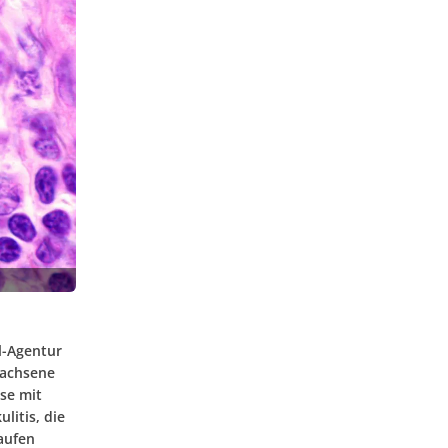
l-Agentur
wachsene
se mit
litis, die
aufen