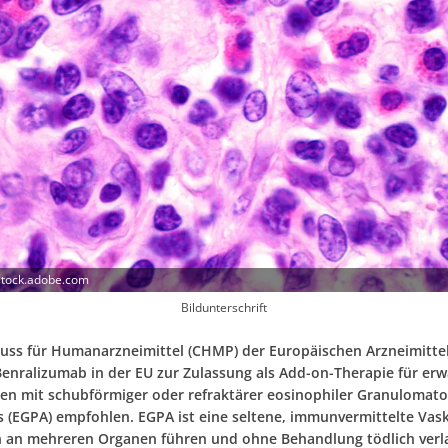
 stock.adobe.com
Bildunterschrift
uss für Humanarzneimittel (CHMP) der Europäischen Arzneimitte
Benralizumab in der EU zur Zulassung als Add-on-Therapie für er
nen mit schubförmiger oder refraktärer eosinophiler Granulomato
s (EGPA) empfohlen. EGPA ist eine seltene, immunvermittelte Vasku
 an mehreren Organen führen und ohne Behandlung tödlich verl