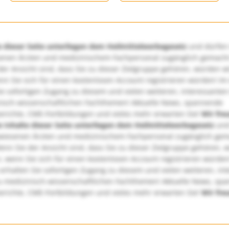
e dieser Seite unterliegen dem Heilmittelwerbegesetz
und dürfen
enen Ärzten und medizinischem Fachpersonal zugänglich gemach
er Ansicht sind, dass Sie zu dieser Zielgruppe gehören, würden w
nn Sie sich für einen kostenlosen Account registrieren würden! Im
ie sofortigen Zugang zu diesem und vielen weiteren, interessanten
nisch-wissenschaftlichen Fachthemen! Aktuelle News, spannende
richte, CME-Fortbildungen und vieles mehr erwarten Sie!
Wir fre
e Inhalte dieser Seite unterliegen dem Heilmittelwerbegesetz
und
wiesenen Ärzten und medizinischem Fachpersonal zugänglich ge
nn Sie der Ansicht sind, dass Sie zu dieser Zielgruppe gehören, 
, wenn Sie sich für einen kostenlosen Account registrieren würden
erhalten Sie sofortigen Zugang zu diesem und vielen weiteren, in
u medizinisch-wissenschaftlichen Fachthemen! Aktuelle News, sp
richte, CME-Fortbildungen und vieles mehr erwarten Sie!
Wir fre