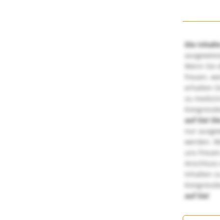
Die Inhalt
ausgewies
Wenn Sie d
freuen, we
erhalten S
zu medizi
Kongressbe
auf Sie!
Di
nur ausge
werden. We
uns freuen
Anschluss 
Inhalten z
Kongressbe
auf Sie!