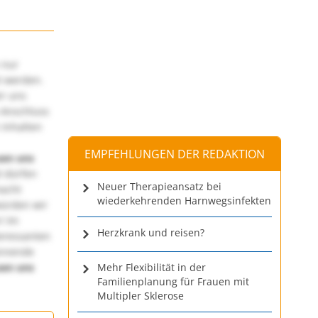
 nur
t werden.
ir uns
 Anschluss
 Inhalten
EMPFEHLUNGEN DER REDAKTION
uen uns
 dürfen
Neuer Therapieansatz bei
macht
wiederkehrenden Harnwegsinfekten
würden wir
! Im
Herzkrank und reisen?
teressanten
annende
uen uns
Mehr Flexibilität in der
Familienplanung für Frauen mit
Multipler Sklerose