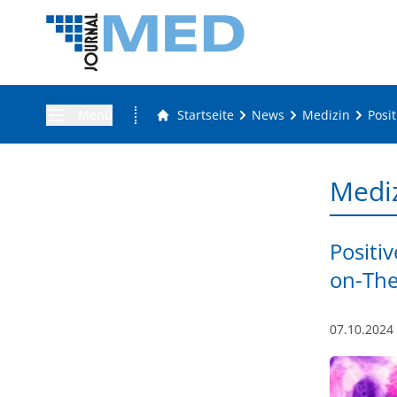
Menü
Startseite
News
Medizin
Posi
Medi
Positi
on-The
07.10.2024