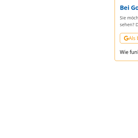
Bei G
Sie möch
sehen? D
Als
Wie fun