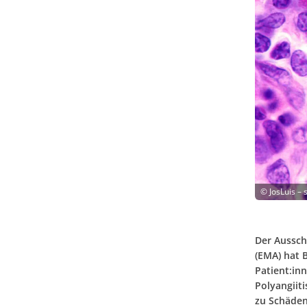
©
JosLuis –
Der Aussch
(EMA) hat 
Patient:in
Polyangiiti
zu Schäden