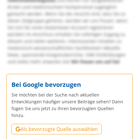
Heilmittelwerbegesetz
und dürfen nur ausgewiesenen
Ärzten und medizinischem Fachpersonal zugänglich
gemacht werden. Wenn Sie der Ansicht sind, dass Sie zu
dieser Zielgruppe gehören, würden wir uns freuen, wenn
Sie sich für einen kostenlosen Account registrieren
würden! Im Anschluss erhalten Sie sofortigen Zugang zu
diesem und vielen weiteren, interessanten Inhalten zu
medizinisch-wissenschaftlichen Fachthemen! Aktuelle
News, spannende Kongressberichte, CME-Fortbildungen
und vieles mehr erwarten Sie!
Wir freuen uns auf Sie!
Bei Google bevorzugen
Sie möchten bei der Suche nach aktuellen
Entwicklungen häufiger unsere Beiträge sehen? Dann
fügen Sie uns jetzt zu Ihren bevorzugten Quellen
hinzu.
Als bevorzugte Quelle auswählen