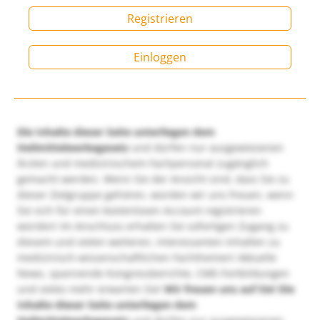
Registrieren
Einloggen
Die Inhalte dieser Seite unterliegen dem
Heilmittelwerbegesetz
und dürfen nur ausgewiesenen
Ärzten und medizinischem Fachpersonal zugänglich
gemacht werden. Wenn Sie der Ansicht sind, dass Sie zu
dieser Zielgruppe gehören, würden wir uns freuen, wenn
Sie sich für einen kostenlosen Account registrieren
würden! Im Anschluss erhalten Sie sofortigen Zugang zu
diesem und vielen weiteren, interessanten Inhalten zu
medizinisch-wissenschaftlichen Fachthemen! Aktuelle
News, spannende Kongressberichte, CME-Fortbildungen
und vieles mehr erwarten Sie!
Wir freuen uns auf Sie!
Die
Inhalte dieser Seite unterliegen dem