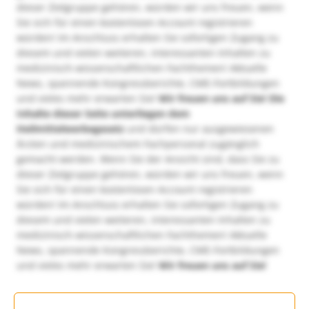
dieser Zielgruppe gehören, würden wir uns freuen, wenn
Sie sich für einen kostenlosen Account registrieren
würden! Im Anschluss erhalten Sie sofortigen Zugang zu
diesem und vielen weiteren, interessanten Inhalten zu
medizinisch-wissenschaftlichen Fachthemen! Aktuelle
News, spannende Kongressberichte, CME-Fortbildungen
und vieles mehr erwarten Sie!
Wir freuen uns auf Sie!
Die
Inhalte dieser Seite unterliegen dem
Heilmittelwerbegesetz
und dürfen nur ausgewiesenen
Ärzten und medizinischem Fachpersonal zugänglich
gemacht werden. Wenn Sie der Ansicht sind, dass Sie zu
dieser Zielgruppe gehören, würden wir uns freuen, wenn
Sie sich für einen kostenlosen Account registrieren
würden! Im Anschluss erhalten Sie sofortigen Zugang zu
diesem und vielen weiteren, interessanten Inhalten zu
medizinisch-wissenschaftlichen Fachthemen! Aktuelle
News, spannende Kongressberichte, CME-Fortbildungen
und vieles mehr erwarten Sie!
Wir freuen uns auf Sie!