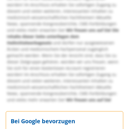
würden! Im Anschluss erhalten Sie sofortigen Zugang zu
diesem und vielen weiteren, interessanten Inhalten zu
medizinisch-wissenschaftlichen Fachthemen! Aktuelle
News, spannende Kongressberichte, CME-Fortbildungen
und vieles mehr erwarten Sie!
Wir freuen uns auf Sie!
Die
Inhalte dieser Seite unterliegen dem
Heilmittelwerbegesetz
und dürfen nur ausgewiesenen
Ärzten und medizinischem Fachpersonal zugänglich
gemacht werden. Wenn Sie der Ansicht sind, dass Sie zu
dieser Zielgruppe gehören, würden wir uns freuen, wenn
Sie sich für einen kostenlosen Account registrieren
würden! Im Anschluss erhalten Sie sofortigen Zugang zu
diesem und vielen weiteren, interessanten Inhalten zu
medizinisch-wissenschaftlichen Fachthemen! Aktuelle
News, spannende Kongressberichte, CME-Fortbildungen
und vieles mehr erwarten Sie!
Wir freuen uns auf Sie!
Bei Google bevorzugen