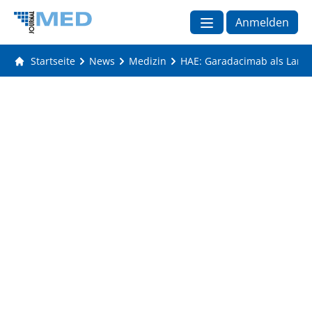
Anmelden
Startseite
News
Medizin
HAE: Garadacimab als Langz