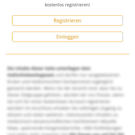
kostenlos registrieren!
Registrieren
Einloggen
Die Inhalte dieser Seite unterliegen dem
Heilmittelwerbegesetz
und dürfen nur ausgewiesenen
Ärzten und medizinischem Fachpersonal zugänglich
gemacht werden. Wenn Sie der Ansicht sind, dass Sie zu
dieser Zielgruppe gehören, würden wir uns freuen, wenn
Sie sich für einen kostenlosen Account registrieren
würden! Im Anschluss erhalten Sie sofortigen Zugang zu
diesem und vielen weiteren, interessanten Inhalten zu
medizinisch-wissenschaftlichen Fachthemen! Aktuelle
News, spannende Kongressberichte, CME-Fortbildungen
und vieles mehr erwarten Sie!
Wir freuen uns auf Sie!
Die