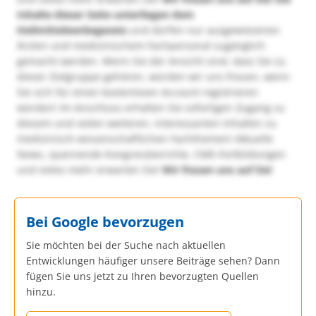
Inhalte dieser Seite unterliegen dem
Heilmittelwerbegesetz
und dürfen nur ausgewiesenen
Ärzten und medizinischem Fachpersonal zugänglich
gemacht werden. Wenn Sie der Ansicht sind, dass Sie zu
dieser Zielgruppe gehören, würden wir uns freuen, wenn
Sie sich für einen kostenlosen Account registrieren
würden! Im Anschluss erhalten Sie sofortigen Zugang zu
diesem und vielen weiteren, interessanten Inhalten zu
medizinisch-wissenschaftlichen Fachthemen! Aktuelle
News, spannende Kongressberichte, CME-Fortbildungen
und vieles mehr erwarten Sie!
Wir freuen uns auf Sie!
Bei Google bevorzugen
Sie möchten bei der Suche nach aktuellen
Entwicklungen häufiger unsere Beiträge sehen? Dann
fügen Sie uns jetzt zu Ihren bevorzugten Quellen
hinzu.