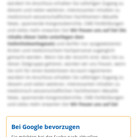
würden! Im Anschluss erhalten Sie sofortigen Zugang zu
diesem und vielen weiteren, interessanten Inhalten zu
medizinisch-wissenschaftlichen Fachthemen! Aktuelle
News, spannende Kongressberichte, CME-Fortbildungen
und vieles mehr erwarten Sie!
Wir freuen uns auf Sie!
Die
Inhalte dieser Seite unterliegen dem
Heilmittelwerbegesetz
und dürfen nur ausgewiesenen
Ärzten und medizinischem Fachpersonal zugänglich
gemacht werden. Wenn Sie der Ansicht sind, dass Sie zu
dieser Zielgruppe gehören, würden wir uns freuen, wenn
Sie sich für einen kostenlosen Account registrieren
würden! Im Anschluss erhalten Sie sofortigen Zugang zu
diesem und vielen weiteren, interessanten Inhalten zu
medizinisch-wissenschaftlichen Fachthemen! Aktuelle
News, spannende Kongressberichte, CME-Fortbildungen
und vieles mehr erwarten Sie!
Wir freuen uns auf Sie!
Bei Google bevorzugen
Sie möchten bei der Suche nach aktuellen