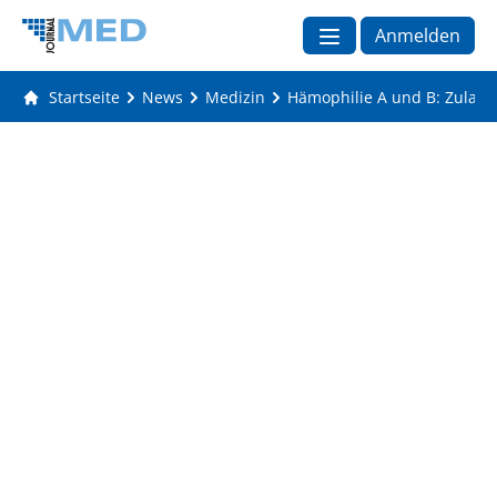
Anmelden
Startseite
News
Medizin
Hämophilie A und B: Zulas