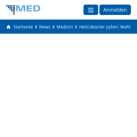
Anmelden
Startseite
News
Medizin
Helicobacter pylori: Wahl m