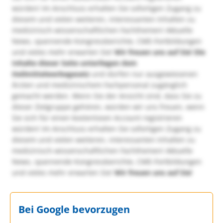
würden! Im Anschluss erhalten Sie sofortigen Zugang zu
diesem und vielen weiteren, interessanten Inhalten zu
medizinisch-wissenschaftlichen Fachthemen! Aktuelle
News, spannende Kongressberichte, CME-Fortbildungen
und vieles mehr erwarten Sie!
Wir freuen uns auf Sie!
Die
Inhalte dieser Seite unterliegen dem
Heilmittelwerbegesetz
und dürfen nur ausgewiesenen
Ärzten und medizinischem Fachpersonal zugänglich
gemacht werden. Wenn Sie der Ansicht sind, dass Sie zu
dieser Zielgruppe gehören, würden wir uns freuen, wenn
Sie sich für einen kostenlosen Account registrieren
würden! Im Anschluss erhalten Sie sofortigen Zugang zu
diesem und vielen weiteren, interessanten Inhalten zu
medizinisch-wissenschaftlichen Fachthemen! Aktuelle
News, spannende Kongressberichte, CME-Fortbildungen
und vieles mehr erwarten Sie!
Wir freuen uns auf Sie!
Bei Google bevorzugen