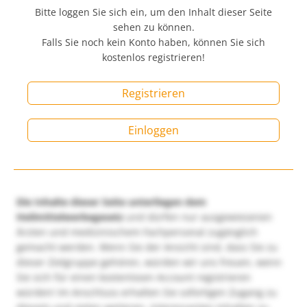
Bitte loggen Sie sich ein, um den Inhalt dieser Seite
sehen zu können.
Falls Sie noch kein Konto haben, können Sie sich
kostenlos registrieren!
Registrieren
Einloggen
Die Inhalte dieser Seite unterliegen dem
Heilmittelwerbegesetz
und dürfen nur ausgewiesenen
Ärzten und medizinischem Fachpersonal zugänglich
gemacht werden. Wenn Sie der Ansicht sind, dass Sie zu
dieser Zielgruppe gehören, würden wir uns freuen, wenn
Sie sich für einen kostenlosen Account registrieren
würden! Im Anschluss erhalten Sie sofortigen Zugang zu