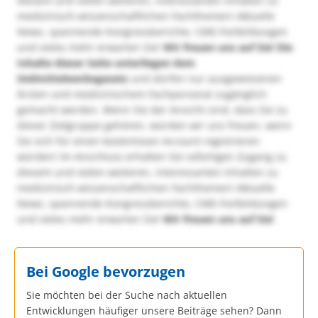
diesem und vielen weiteren, interessanten Inhalten zu
medizinisch-wissenschaftlichen Fachthemen! Aktuelle
News, spannende Kongressberichte, CME-Fortbildungen
und vieles mehr erwarten Sie!
Wir freuen uns auf Sie!
Die
Inhalte dieser Seite unterliegen dem
Heilmittelwerbegesetz
und dürfen nur ausgewiesenen
Ärzten und medizinischem Fachpersonal zugänglich
gemacht werden. Wenn Sie der Ansicht sind, dass Sie zu
dieser Zielgruppe gehören, würden wir uns freuen, wenn
Sie sich für einen kostenlosen Account registrieren
würden! Im Anschluss erhalten Sie sofortigen Zugang zu
diesem und vielen weiteren, interessanten Inhalten zu
medizinisch-wissenschaftlichen Fachthemen! Aktuelle
News, spannende Kongressberichte, CME-Fortbildungen
und vieles mehr erwarten Sie!
Wir freuen uns auf Sie!
Bei Google bevorzugen
Sie möchten bei der Suche nach aktuellen
Entwicklungen häufiger unsere Beiträge sehen? Dann