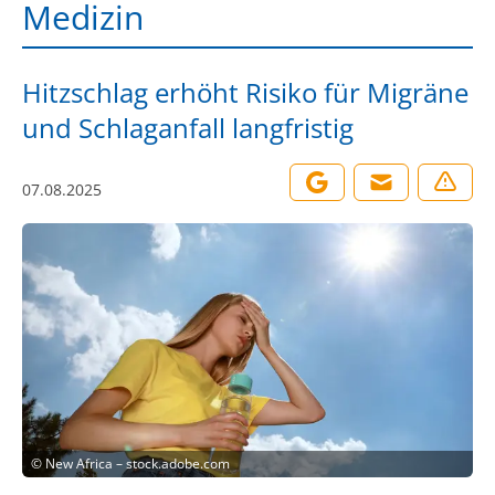
Medizin
Hitzschlag erhöht Risiko für Migräne
und Schlaganfall langfristig
07.08.2025
©
New Africa – stock.adobe.com