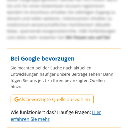
Sie sich für einen kostenlosen Account registrieren
würden! Im Anschluss erhalten Sie sofortigen Zugang zu
diesem und vielen weiteren, interessanten Inhalten zu
medizinisch-wissenschaftlichen Fachthemen! Aktuelle
News, spannende Kongressberichte, CME-Fortbildungen
und vieles mehr erwarten Sie!
Wir freuen uns auf Sie!
Bei Google bevorzugen
Sie möchten bei der Suche nach aktuellen
Entwicklungen häufiger unsere Beiträge sehen? Dann
fügen Sie uns jetzt zu Ihren bevorzugten Quellen
hinzu.
Als bevorzugte Quelle auswählen
Wie funktioniert das? Häufige Fragen:
Hier
erfahren Sie mehr