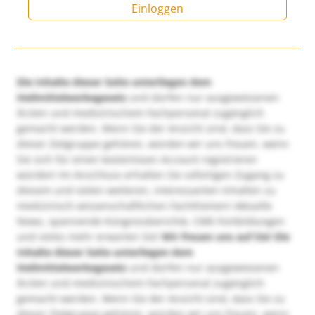
Einloggen
Die Inhalte dieser Seite unterliegen dem
Heilmittelwerbegesetz
und dürfen nur ausgewiesenen
Ärzten und medizinischem Fachpersonal zugänglich
gemacht werden. Wenn Sie der Ansicht sind, dass Sie zu
dieser Zielgruppe gehören, würden wir uns freuen, wenn
Sie sich für einen kostenlosen Account registrieren
würden! Im Anschluss erhalten Sie sofortigen Zugang zu
diesem und vielen weiteren, interessanten Inhalten zu
medizinisch-wissenschaftlichen Fachthemen! Aktuelle
News, spannende Kongressberichte, CME-Fortbildungen
und vieles mehr erwarten Sie!
Wir freuen uns auf Sie!
Die
Inhalte dieser Seite unterliegen dem
Heilmittelwerbegesetz
und dürfen nur ausgewiesenen
Ärzten und medizinischem Fachpersonal zugänglich
gemacht werden. Wenn Sie der Ansicht sind, dass Sie zu
dieser Zielgruppe gehören, würden wir uns freuen, wenn