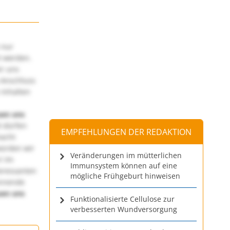
 nur
t werden.
ir uns
 Anschluss
 Inhalten
uen uns
 dürfen
EMPFEHLUNGEN DER REDAKTION
macht
würden wir
Veränderungen im mütterlichen
! Im
Immunsystem können auf eine
teressanten
mögliche Frühgeburt hinweisen
annende
uen uns
Funktionalisierte Cellulose zur
verbesserten Wundversorgung