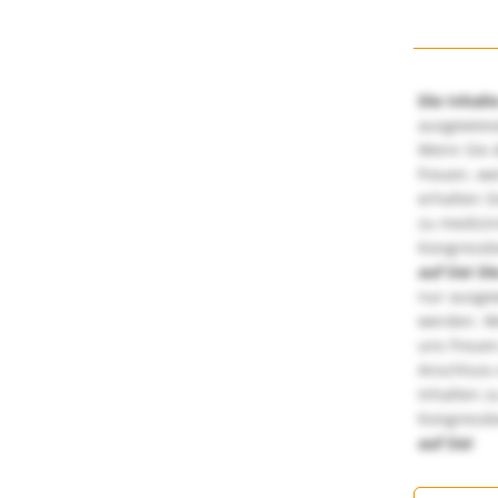
Die Inhalt
ausgewies
Wenn Sie d
freuen, we
erhalten S
zu medizi
Kongressbe
auf Sie!
Di
nur ausge
werden. We
uns freuen
Anschluss 
Inhalten z
Kongressbe
auf Sie!