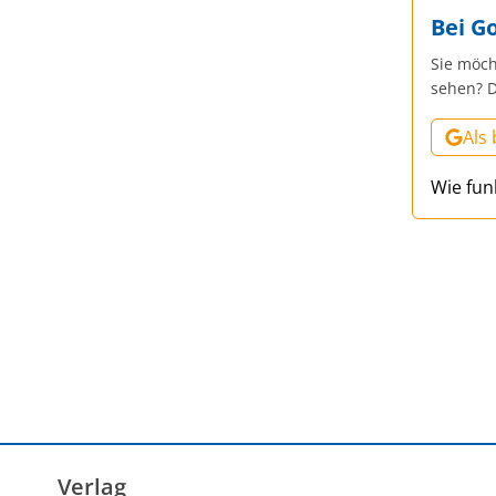
Bei G
Sie möch
sehen? D
Als
Wie fun
Verlag