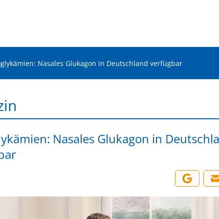
glykämien: Nasales Glukagon in Deutschland verfügbar
zin
ykämien: Nasales Glukagon in Deutschl
bar