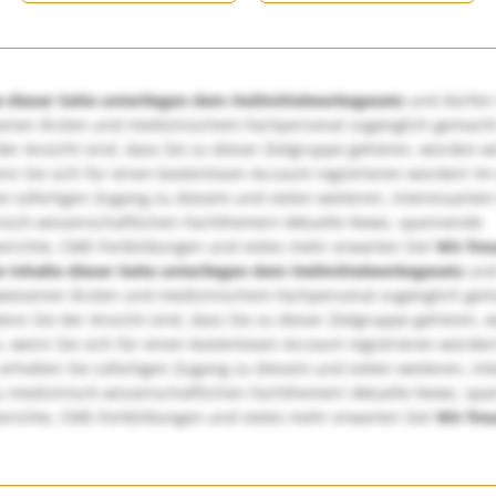
e dieser Seite unterliegen dem Heilmittelwerbegesetz
und dürfen
enen Ärzten und medizinischem Fachpersonal zugänglich gemach
er Ansicht sind, dass Sie zu dieser Zielgruppe gehören, würden w
nn Sie sich für einen kostenlosen Account registrieren würden! Im
ie sofortigen Zugang zu diesem und vielen weiteren, interessanten
nisch-wissenschaftlichen Fachthemen! Aktuelle News, spannende
richte, CME-Fortbildungen und vieles mehr erwarten Sie!
Wir fre
e Inhalte dieser Seite unterliegen dem Heilmittelwerbegesetz
und
wiesenen Ärzten und medizinischem Fachpersonal zugänglich ge
nn Sie der Ansicht sind, dass Sie zu dieser Zielgruppe gehören, 
, wenn Sie sich für einen kostenlosen Account registrieren würden
erhalten Sie sofortigen Zugang zu diesem und vielen weiteren, in
u medizinisch-wissenschaftlichen Fachthemen! Aktuelle News, sp
richte, CME-Fortbildungen und vieles mehr erwarten Sie!
Wir fre