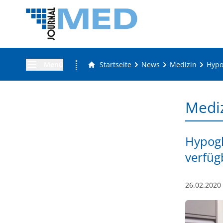
Menü
Startseite
News
Medizin
Hypo
Medi
Hypogl
verfüg
26.02.2020