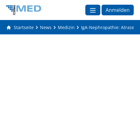
Anmelden
Startseite
News
Medizin
IgA-Nephropathie: Atrasent