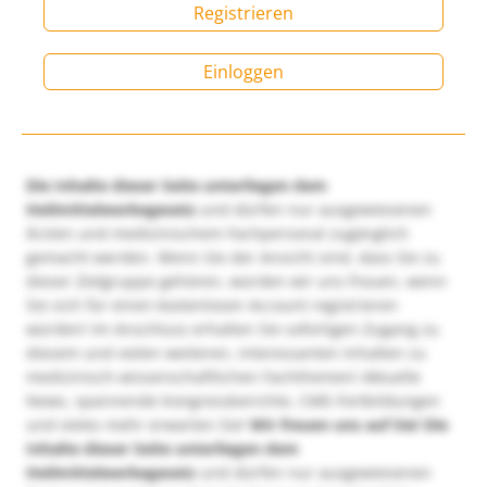
Registrieren
Einloggen
Die Inhalte dieser Seite unterliegen dem
Heilmittelwerbegesetz
und dürfen nur ausgewiesenen
Ärzten und medizinischem Fachpersonal zugänglich
gemacht werden. Wenn Sie der Ansicht sind, dass Sie zu
dieser Zielgruppe gehören, würden wir uns freuen, wenn
Sie sich für einen kostenlosen Account registrieren
würden! Im Anschluss erhalten Sie sofortigen Zugang zu
diesem und vielen weiteren, interessanten Inhalten zu
medizinisch-wissenschaftlichen Fachthemen! Aktuelle
News, spannende Kongressberichte, CME-Fortbildungen
und vieles mehr erwarten Sie!
Wir freuen uns auf Sie!
Die
Inhalte dieser Seite unterliegen dem
Heilmittelwerbegesetz
und dürfen nur ausgewiesenen