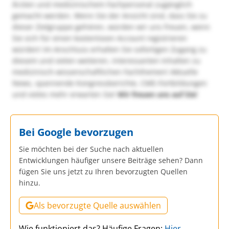
Ärzten und medizinischem Fachpersonal zugänglich
gemacht werden. Wenn Sie der Ansicht sind, dass Sie zu
dieser Zielgruppe gehören, würden wir uns freuen, wenn
Sie sich für einen kostenlosen Account registrieren
würden! Im Anschluss erhalten Sie sofortigen Zugang zu
diesem und vielen weiteren, interessanten Inhalten zu
medizinisch-wissenschaftlichen Fachthemen! Aktuelle
News, spannende Kongressberichte, CME-Fortbildungen
und vieles mehr erwarten Sie!
Wir freuen uns auf Sie!
Bei Google bevorzugen
Sie möchten bei der Suche nach aktuellen
Entwicklungen häufiger unsere Beiträge sehen? Dann
fügen Sie uns jetzt zu Ihren bevorzugten Quellen
hinzu.
Als bevorzugte Quelle auswählen
Wie funktioniert das? Häufige Fragen:
Hier