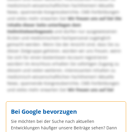
medizinisch-wissenschaftlichen Fachthemen! Aktuelle
News, spannende Kongressberichte, CME-Fortbildungen
und vieles mehr erwarten Sie!
Wir freuen uns auf Sie!
Die
Inhalte dieser Seite unterliegen dem
Heilmittelwerbegesetz
und dürfen nur ausgewiesenen
Ärzten und medizinischem Fachpersonal zugänglich
gemacht werden. Wenn Sie der Ansicht sind, dass Sie zu
dieser Zielgruppe gehören, würden wir uns freuen, wenn
Sie sich für einen kostenlosen Account registrieren
würden! Im Anschluss erhalten Sie sofortigen Zugang zu
diesem und vielen weiteren, interessanten Inhalten zu
medizinisch-wissenschaftlichen Fachthemen! Aktuelle
News, spannende Kongressberichte, CME-Fortbildungen
und vieles mehr erwarten Sie!
Wir freuen uns auf Sie!
Bei Google bevorzugen
Sie möchten bei der Suche nach aktuellen
Entwicklungen häufiger unsere Beiträge sehen? Dann