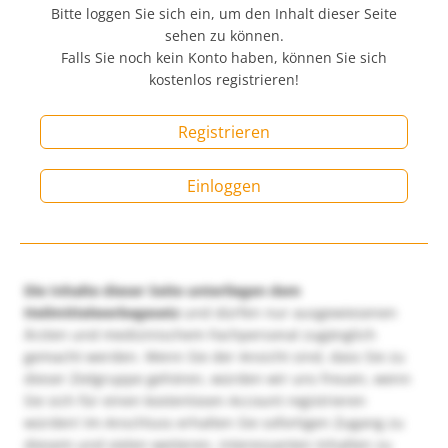
Bitte loggen Sie sich ein, um den Inhalt dieser Seite
sehen zu können.
Falls Sie noch kein Konto haben, können Sie sich
kostenlos registrieren!
Registrieren
Einloggen
Die Inhalte dieser Seite unterliegen dem
Heilmittelwerbegesetz
und dürfen nur ausgewiesenen
Ärzten und medizinischem Fachpersonal zugänglich
gemacht werden. Wenn Sie der Ansicht sind, dass Sie zu
dieser Zielgruppe gehören, würden wir uns freuen, wenn
Sie sich für einen kostenlosen Account registrieren
würden! Im Anschluss erhalten Sie sofortigen Zugang zu
diesem und vielen weiteren, interessanten Inhalten zu