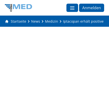
Anmelden
Startseite
News
Medizin
Iptacopan erhält positive