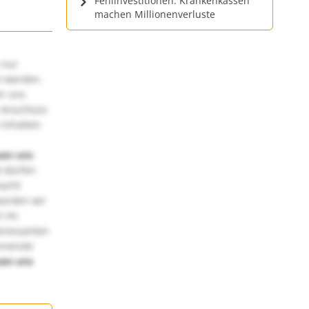
Fehlinvestitionen: Krankenkassen
machen Millionenverluste
 nur
t werden.
ir uns
 Anschluss
 Inhalten
uen uns
 dürfen
macht
würden wir
! Im
teressanten
annende
uen uns