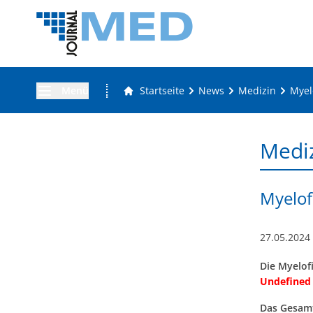
Menü
Startseite
News
Medizin
Myel
Medi
Myelof
27.05.2024
Die Myelof
Undefined
Das Gesamt