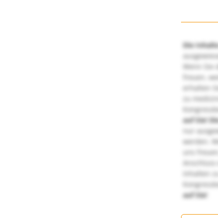
Die Inhalt
ausgewies
Wenn Sie d
freuen, we
erhalten S
zu medizi
Kongressbe
auf Sie!
Di
nur ausge
werden. We
uns freuen
Anschluss 
Inhalten z
Kongressbe
auf Sie!