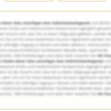
e dieser Seite unterliegen dem Heilmittelwerbegesetz
und dürfen
enen Ärzten und medizinischem Fachpersonal zugänglich gemach
er Ansicht sind, dass Sie zu dieser Zielgruppe gehören, würden w
nn Sie sich für einen kostenlosen Account registrieren würden! Im
ie sofortigen Zugang zu diesem und vielen weiteren, interessanten
nisch-wissenschaftlichen Fachthemen! Aktuelle News, spannende
richte, CME-Fortbildungen und vieles mehr erwarten Sie!
Wir fre
e Inhalte dieser Seite unterliegen dem Heilmittelwerbegesetz
und
wiesenen Ärzten und medizinischem Fachpersonal zugänglich ge
nn Sie der Ansicht sind, dass Sie zu dieser Zielgruppe gehören, 
, wenn Sie sich für einen kostenlosen Account registrieren würden
erhalten Sie sofortigen Zugang zu diesem und vielen weiteren, in
u medizinisch-wissenschaftlichen Fachthemen! Aktuelle News, sp
richte, CME-Fortbildungen und vieles mehr erwarten Sie!
Wir fre