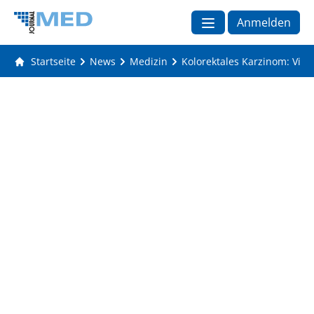
Anmelden
Startseite
News
Medizin
Kolorektales Karzinom: Vie