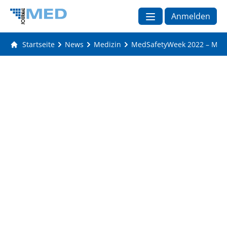
Anmelden
Startseite
News
Medizin
MedSafetyWeek 2022 – Meld