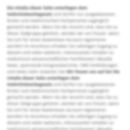
Die Inhalte dieser Seite unterliegen dem
Heilmittelwerbegesetz
und dürfen nur ausgewiesenen
Ärzten und medizinischem Fachpersonal zugänglich
gemacht werden. Wenn Sie der Ansicht sind, dass Sie zu
dieser Zielgruppe gehören, würden wir uns freuen, wenn
Sie sich für einen kostenlosen Account registrieren
würden! Im Anschluss erhalten Sie sofortigen Zugang zu
diesem und vielen weiteren, interessanten Inhalten zu
medizinisch-wissenschaftlichen Fachthemen! Aktuelle
News, spannende Kongressberichte, CME-Fortbildungen
und vieles mehr erwarten Sie!
Wir freuen uns auf Sie!
Die
Inhalte dieser Seite unterliegen dem
Heilmittelwerbegesetz
und dürfen nur ausgewiesenen
Ärzten und medizinischem Fachpersonal zugänglich
gemacht werden. Wenn Sie der Ansicht sind, dass Sie zu
dieser Zielgruppe gehören, würden wir uns freuen, wenn
Sie sich für einen kostenlosen Account registrieren
würden! Im Anschluss erhalten Sie sofortigen Zugang zu
diesem und vielen weiteren, interessanten Inhalten zu
medizinisch-wissenschaftlichen Fachthemen! Aktuelle