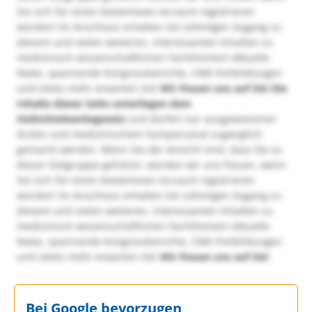
Sie sich für einen kostenlosen Account registrieren
würden! Im Anschluss erhalten Sie sofortigen Zugang zu
diesem und vielen weiteren, interessanten Inhalten zu
medizinisch-wissenschaftlichen Fachthemen! Aktuelle
News, spannende Kongressberichte, CME-Fortbildungen
und vieles mehr erwarten Sie!
Wir freuen uns auf Sie!
Die
Inhalte dieser Seite unterliegen dem
Heilmittelwerbegesetz
und dürfen nur ausgewiesenen
Ärzten und medizinischem Fachpersonal zugänglich
gemacht werden. Wenn Sie der Ansicht sind, dass Sie zu
dieser Zielgruppe gehören, würden wir uns freuen, wenn
Sie sich für einen kostenlosen Account registrieren
würden! Im Anschluss erhalten Sie sofortigen Zugang zu
diesem und vielen weiteren, interessanten Inhalten zu
medizinisch-wissenschaftlichen Fachthemen! Aktuelle
News, spannende Kongressberichte, CME-Fortbildungen
und vieles mehr erwarten Sie!
Wir freuen uns auf Sie!
Bei Google bevorzugen